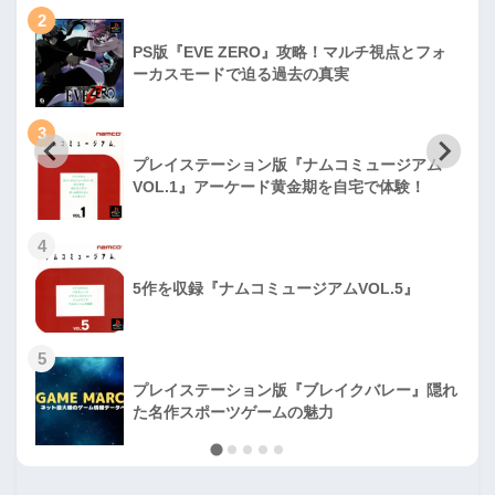
2
PS版『EVE ZERO』攻略！マルチ視点とフォ
ーカスモードで迫る過去の真実
3
プレイステーション版『ナムコミュージアム
VOL.1』アーケード黄金期を自宅で体験！
4
5作を収録『ナムコミュージアムVOL.5』
5
プレイステーション版『ブレイクバレー』隠れ
た名作スポーツゲームの魅力