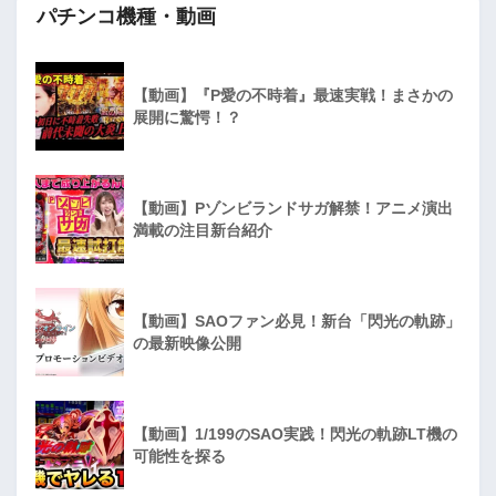
パチンコ機種・動画
【動画】『P愛の不時着』最速実戦！まさかの
展開に驚愕！？
【動画】Pゾンビランドサガ解禁！アニメ演出
満載の注目新台紹介
【動画】SAOファン必見！新台「閃光の軌跡」
の最新映像公開
【動画】1/199のSAO実践！閃光の軌跡LT機の
可能性を探る