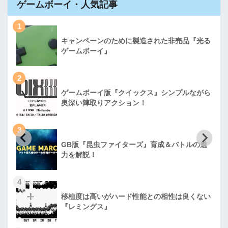
ゲームボーイ・人気記事
1
キャンペーンのために製造された非売品『光る
ゲームボーイ』
2
ゲームボーイ版『クイックス』シンプルながら
奥深い陣取りアクション！
3
GB版『昆虫ファイターズ』育成＆バトルの魅
力を解説！
4
移植度は高いがハード性能との相性は良くない
『レミングス』