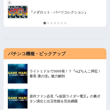
5
『メダロット・パーツコレクション』
パチンコ機種・ピックアップ
ライトミドルで3000発！？『eぱちんこ押忍！
番長 漢の頂』魅力解剖
原作ファン必見『e仮面ライダー電王』の裏ボ
タン演出と出玉性能を完全網羅