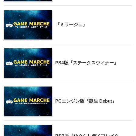
『ミラージュ』
PS4版『ステークスウィナー』
PCエンジン版『誕生 Debut』
PSP版『ひぐらしデイブレイク