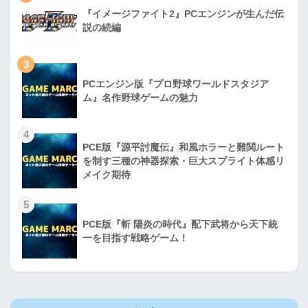
『イメージファイト2』PCエンジンが生んだ伝
説の続編
3
PCエンジン版『プロ野球ワールドスタジア
ム』名作野球ゲームの魅力
4
PCE版『源平討魔伝』和風ホラーと難関ルート
を制す三種の神器探索・巨大スプライト体感リ
メイク期待
5
PCE版『斬 陽炎の時代』配下武将から天下統
一を目指す戦略ゲーム！