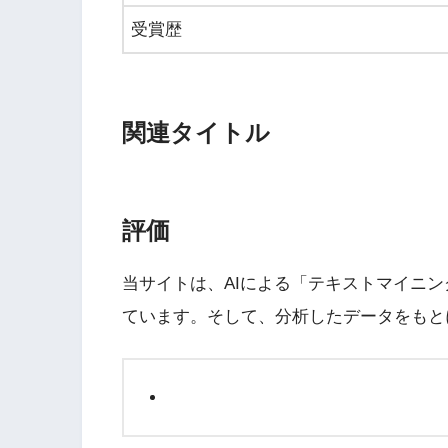
受賞歴
関連タイトル
評価
Wii・人気記事
当サイトは、AIによる「テキストマイニ
1
WiiU版『ズンバ・
ています。そして、分析したデータをもと
ワールドパーティ』
2
Wii版『ドラゴンク
ーズ初のオンライン