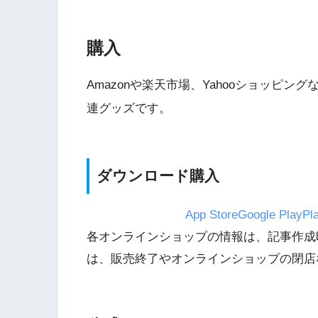
3
Wii版『クレイジー
購入
Wii』直感アクショ
の楽しさ
Amazonや楽天市場、Yahooショッピ
4
連グッズです。
『星のカービィ Wii
5
ダウンロード購入
Wii版『星のカービィ
シャルコレクション
App Store
Google Play
Pl
各オンラインショップの情報は、記事作成
は、販売終了やオンラインショップの閉店