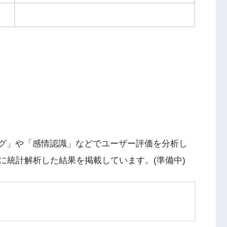
Nintendo Switch・人気記事
ング」や「感情認識」などでユーザー評価を分析し
1
Nintendo Switch版『タベオウジ
フィットネス・
に統計解析した結果を掲載しています。(準備中)
ャ』料理とバトルの融合が魅力の
新感覚ゲーム
2
【動画】1993年の名作復活！エメ
エストX』シリ
ラルディア特集でゲームの深層に
化の挑戦
迫る