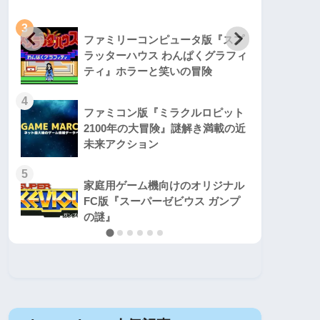
3
3
ファミリーコンピュータ版『スプ
ラッターハウス わんぱくグラフィ
ティ』ホラーと笑いの冒険
4
4
ファミコン版『ミラクルロピット
2100年の大冒険』謎解き満載の近
未来アクション
5
5
家庭用ゲーム機向けのオリジナル
FC版『スーパーゼビウス ガンプ
の謎』