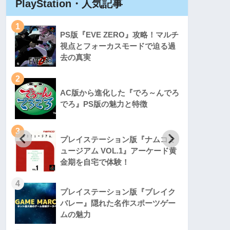
PlayStation・人気記事
Play
1
1
PS版『EVE ZERO』攻略！マルチ
視点とフォーカスモードで迫る過
去の真実
2
2
AC版から進化した『でろ～んでろ
でろ』PS版の魅力と特徴
3
3
プレイステーション版『ナムコミ
ュージアム VOL.1』アーケード黄
金期を自宅で体験！
4
4
プレイステーション版『ブレイク
バレー』隠れた名作スポーツゲー
ムの魅力