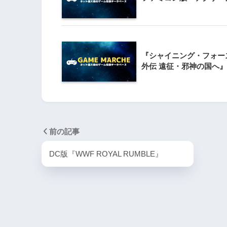
5
PS4版『Industry Gia
『シャイニング・フォー
外伝 遠征・邪神の国へ』
ドリームキャスト・人気
前の記事
1
DC版『WWF ROYAL RUMBLE』
DC版『ボンバーヘ
2
DC版『クレイジータ