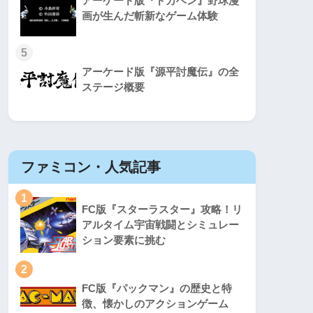
アーケード版『ドカベン』野球漫
画が生んだ斬新なゲーム体験
5
アーケード版『源平討魔伝』の全
ステージ概要
ファミコン・人気記事
スーパ
1
1
FC版『スターラスター』攻略！リ
アルタイム宇宙戦闘とシミュレー
ション要素に挑む
2
2
FC版『パックマン』の歴史と特
徴、懐かしのアクションゲーム