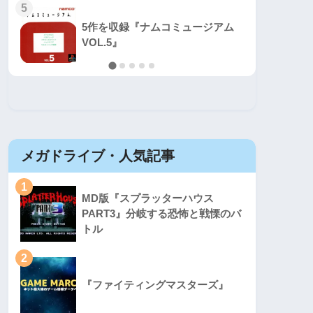
5
5
5作を収録『ナムコミュージアム
VOL.5』
メガドライブ・人気記事
セガマ
1
1
MD版『スプラッターハウス
PART3』分岐する恐怖と戦慄のバ
トル
2
2
『ファイティングマスターズ』