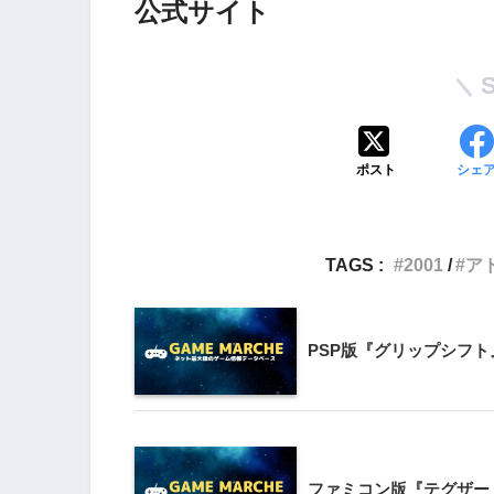
PlayStation4・人気記事
公式サイト
1
PS4版『迷宮経営SLG Z
DG OfflineVer』
2
ポスト
シェ
【動画】1993年の
ラルディア特集でゲ
迫る
TAGS :
2001
ア
3
PS4とSwitchで復刻
ラスター』徹底解析
PSP版『グリップシフト
4
『ナックルヘッズ』Sw
PS4版が復刻！最大
を再び体験
ファミコン版『テグザー