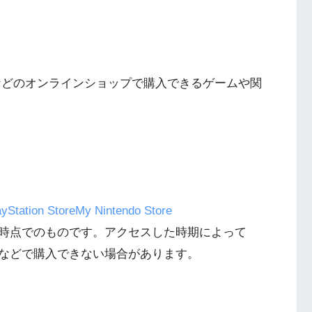
3
クライマー
PS4とSwitchで復刻『VS.スター
ンと障害物突破
ラスター』徹底解析
ングなどのオンラインショップで購入できるゲームや関
4
Switch版『ドラゴンボールZ 超武
』
闘伝』
5
『ナックルヘッズ』Switch版＆
 20周年スペ
PS4版が復刻！最大4人対戦の魅力
』
ayStation Store
My Nintendo Store
を再び体験
時点でのものです。アクセスした時期によって
などで購入できない場合があります。