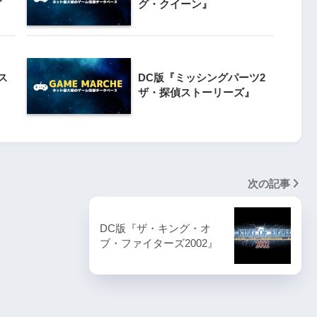
グ・クイーン』
5
nt 2』
PS5版『ぷよぷよテトリス2』
ス
DC版『ミッシングパーツ2
ザ・探偵ストーリーズ』
記事
SG1000・人気記事
次の記事
1
SG1000版『モナコGP』家庭用レ
ッヘ』
ースゲームの革新を振り返る
DC版『ザ・キング・オ
ブ・ファイターズ2002』
2
SG-1000版『セガフリッパー』家
クシー2』
庭用ピンボールの先駆け