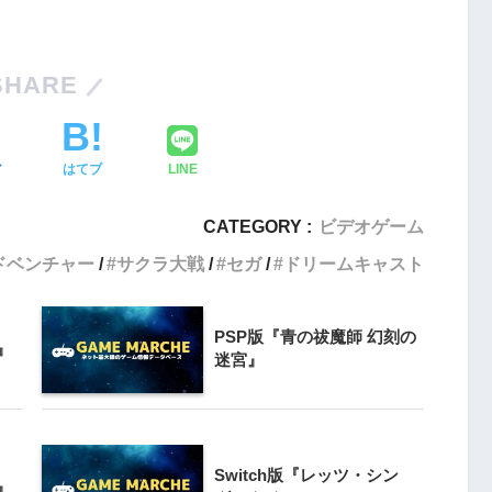
PlayStation5・人気記事
1
SHARE
ombie6tal
PS5版『ストリートファイター6』
2
ア
はてブ
LINE
名作復活！エメ
ームの深層に
PS5版『デーモンズソウル』
CATEGORY :
ビデオゲーム
ドベンチャー
サクラ大戦
セガ
ドリームキャスト
3
『VS.スター
PS5版『ダート5』
PSP版『青の祓魔師 幻刻の
』
迷宮』
4
itch版＆
4人対戦の魅力
『ゴーストワイヤー トーキョー』
Switch版『レッツ・シン
』