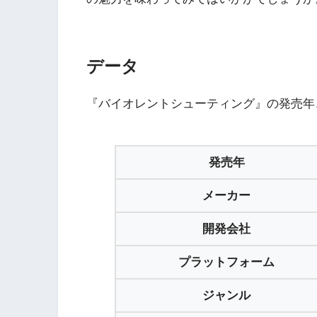
5
PS4版『Industry Gia
データ
『バイオレントシューティング』の発売年
ドリームキャスト・人気
発売年
1
メーカー
DC版『ボンバーヘ
開発会社
2
プラットフォーム
DC版『クレイジータ
ジャンル