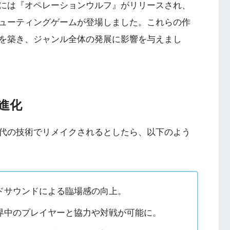
には『オペレーションウルフ』がリリースされ、
3
ューティングゲームが登場しました。これらの作
クライマー
PS4とSwitchで復刻『VS.スター
を築き、ジャンル全体の発展に影響を与えまし
ンと障害物突破
ラスター』徹底解析
4
Switch版『ドラゴンボールZ 超武
』
闘伝』
進化
5
代の技術でリメイクされるとしたら、以下のよう
『ナックルヘッズ』Switch版＆
 20周年スペ
PS4版が復刻！最大4人対戦の魅力
』
を再び体験
ドサウンドによる臨場感の向上。
界中のプレイヤーと協力や対戦が可能に。