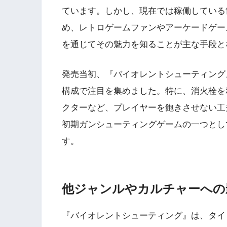
ています。しかし、現在では稼働している
め、レトロゲームファンやアーケードゲー
を通じてその魅力を知ることが主な手段と
発売当初、『バイオレントシューティング
構成で注目を集めました。特に、消火栓を
クターなど、プレイヤーを飽きさせない工
Wii・人気記事
初期ガンシューティングゲームの一つとし
す。
1
WiiU版『ズンバ・
ワールドパーティ』
他ジャンルやカルチャーへの
2
Wii版『ドラゴンク
『バイオレントシューティング』は、タイ
ーズ初のオンライン