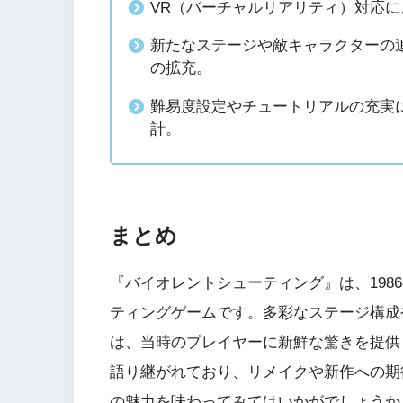
PlayStation4・人気記事
VR（バーチャルリアリティ）対応
新たなステージや敵キャラクターの
1
の拡充。
PS4版『迷宮経営SLG Z
DG OfflineVer』
難易度設定やチュートリアルの充実
計。
2
【動画】1993年の
ラルディア特集でゲ
迫る
3
まとめ
PS4とSwitchで復刻
ラスター』徹底解析
『バイオレントシューティング』は、198
ティングゲームです。多彩なステージ構成
4
『ナックルヘッズ』Sw
は、当時のプレイヤーに新鮮な驚きを提供
PS4版が復刻！最大
語り継がれており、リメイクや新作への期
を再び体験
の魅力を味わってみてはいかがでしょうか