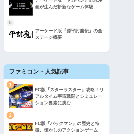
アーケード版『ドカベン』野球漫
画が生んだ斬新なゲーム体験
5
アーケード版『源平討魔伝』の全
ステージ概要
ファミコン・人気記事
スーパ
1
1
FC版『スターラスター』攻略！リ
アルタイム宇宙戦闘とシミュレー
ション要素に挑む
2
2
FC版『パックマン』の歴史と特
徴、懐かしのアクションゲーム