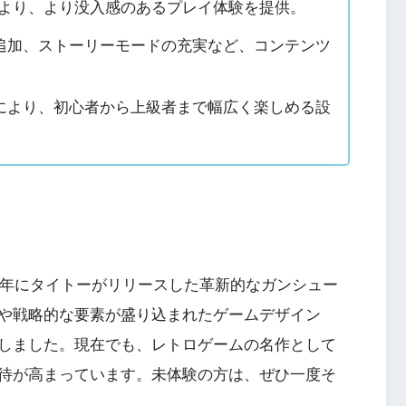
PlayStation5・人気記事
により、より没入感のあるプレイ体験を提供。
追加、ストーリーモードの充実など、コンテンツ
1
ombie6tal
PS5版『ストリートファイター6』
により、初心者から上級者まで幅広く楽しめる設
2
名作復活！エメ
ームの深層に
PS5版『デーモンズソウル』
3
『VS.スター
PS5版『ダート5』
6年にタイトーがリリースした革新的なガンシュー
や戦略的な要素が盛り込まれたゲームデザイン
4
itch版＆
しました。現在でも、レトロゲームの名作として
4人対戦の魅力
『ゴーストワイヤー トーキョー』
待が高まっています。未体験の方は、ぜひ一度そ
。