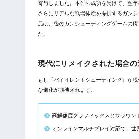
寄与しました。本作の成功を受けて、翌年
3
さらにリアルな戦場体験を提供するガンシ
Wii版『クレイジー
品は、後のガンシューティングゲームの礎
Wii』直感アクショ
の楽しさ
た。
4
『星のカービィ Wii
現代にリメイクされた場合の
5
もし『バイオレントシューティング』が現
Wii版『星のカービィ
な進化が期待されます。
シャルコレクション
高解像度グラフィックスとサラウン
オンラインマルチプレイ対応で、世