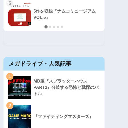
5
5
5作を収録『ナムコミュージアム
VOL.5』
メガドライブ・人気記事
セガマ
1
1
MD版『スプラッターハウス
PART3』分岐する恐怖と戦慄のバ
トル
2
2
『ファイティングマスターズ』