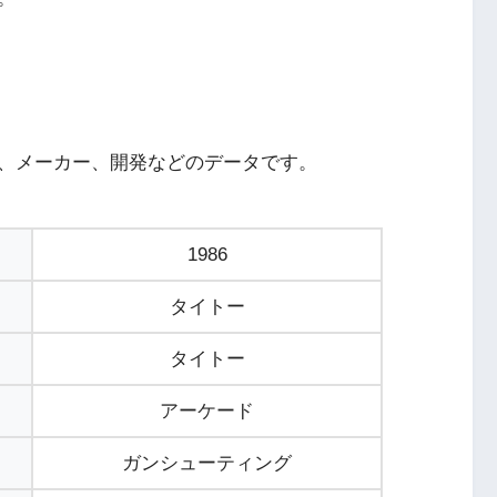
5
nt 2』
PS5版『ぷよぷよテトリス2』
、メーカー、開発などのデータです。
記事
SG1000・人気記事
1986
1
タイトー
SG1000版『モナコGP』家庭用レ
ッヘ』
ースゲームの革新を振り返る
タイトー
2
アーケード
SG-1000版『セガフリッパー』家
クシー2』
ガンシューティング
庭用ピンボールの先駆け