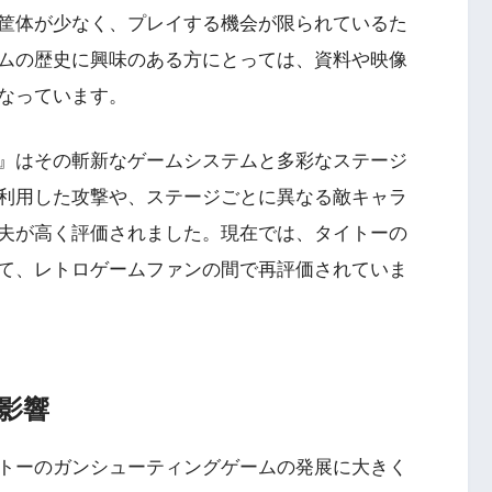
筐体が少なく、プレイする機会が限られているた
ムの歴史に興味のある方にとっては、資料や映像
なっています。
』はその斬新なゲームシステムと多彩なステージ
利用した攻撃や、ステージごとに異なる敵キャラ
夫が高く評価されました。現在では、タイトーの
Nintendo Switch・人気記事
て、レトロゲームファンの間で再評価されていま
1
Nintendo Switch版『タベオウジ
フィットネス・
ャ』料理とバトルの融合が魅力の
新感覚ゲーム
影響
2
【動画】1993年の名作復活！エメ
エストX』シリ
トーのガンシューティングゲームの発展に大きく
ラルディア特集でゲームの深層に
化の挑戦
迫る