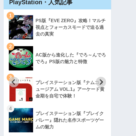
PlayStation・人気記事
Play
1
1
PS版『EVE ZERO』攻略！マルチ
視点とフォーカスモードで迫る過
去の真実
2
2
AC版から進化した『でろ～んでろ
でろ』PS版の魅力と特徴
3
3
プレイステーション版『ナムコミ
ュージアム VOL.1』アーケード黄
金期を自宅で体験！
4
4
プレイステーション版『ブレイク
バレー』隠れた名作スポーツゲー
ムの魅力