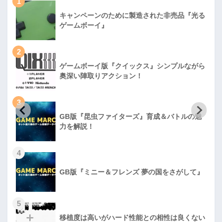
1
キャンペーンのために製造された非売品『光る
ゲームボーイ』
2
ゲームボーイ版『クイックス』シンプルながら
奥深い陣取りアクション！
3
GB版『昆虫ファイターズ』育成＆バトルの魅
力を解説！
4
GB版『ミニー＆フレンズ 夢の国をさがして』
5
移植度は高いがハード性能との相性は良くない