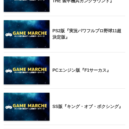
THE 装甲機兵ガングラウンド』
PS2版『実況パワフルプロ野球11超
決定版』
PCエンジン版『F1サーカス』
SS版『キング・オブ・ボクシング』