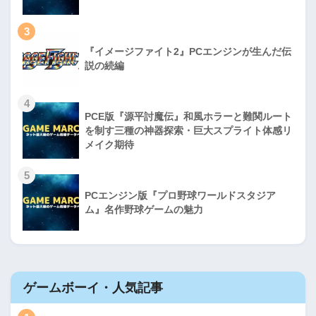
3
『イメージファイト2』PCエンジンが生んだ伝
説の続編
4
PCE版『源平討魔伝』和風ホラーと難関ルート
を制す三種の神器探索・巨大スプライト体感リ
メイク期待
5
PCエンジン版『プロ野球ワールドスタジア
ム』名作野球ゲームの魅力
ゲームボーイ・人気記事