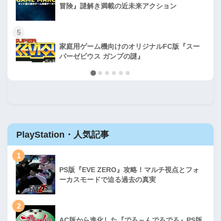
冒険』謎解き満載の近未来アクション
5
家庭用ゲーム機向けのオリジナルFC版『スー
パーゼビウス ガンプの謎』
PlayStation・人気記事
1
PS版『EVE ZERO』攻略！マルチ視点とフォ
ーカスモードで迫る過去の真実
2
AC版から進化した『でろ～んでろでろ』PS版