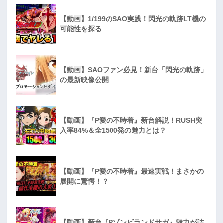
【動画】1/199のSAO実践！閃光の軌跡LT機の
可能性を探る
【動画】SAOファン必見！新台「閃光の軌跡」
の最新映像公開
【動画】『P愛の不時着』新台解説！RUSH突
入率84%＆全1500発の魅力とは？
【動画】『P愛の不時着』最速実戦！まさかの
展開に驚愕！？
【動画】新台『Pゾンビランドサガ』魅力が詰