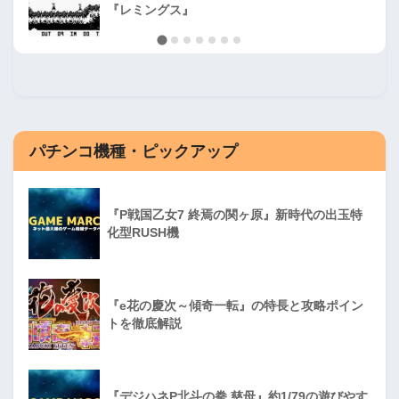
『レミングス』
パチンコ機種・ピックアップ
『P戦国乙女7 終焉の関ヶ原』新時代の出玉特
化型RUSH機
『e花の慶次～傾奇一転』の特長と攻略ポイン
トを徹底解説
『デジハネP北斗の拳 慈母』約1/79の遊びやす