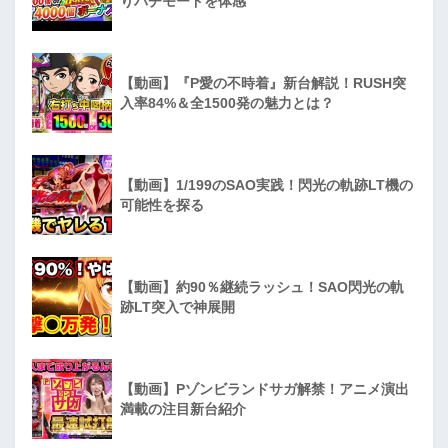
りパチモードを体感
【動画】『P愛の不時着』新台解説！RUSH突
入率84%＆全1500発の魅力とは？
【動画】1/199のSAO実践！閃光の軌跡LT機の
可能性を探る
【動画】約90％継続ラッシュ！SAO閃光の軌
跡LT突入で神展開
【動画】Pゾンビランドサガ解禁！アニメ演出
満載の注目新台紹介