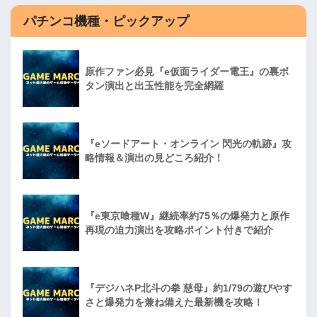
パチンコ機種・ピックアップ
原作ファン必見『e仮面ライダー電王』の裏ボ
タン演出と出玉性能を完全網羅
『eソードアート・オンライン 閃光の軌跡』攻
略情報＆演出の見どころ紹介！
『e東京喰種W』継続率約75％の爆発力と原作
再現の迫力演出を攻略ポイント付きで紹介
『デジハネP北斗の拳 慈母』約1/79の遊びやす
さと爆発力を兼ね備えた最新機を攻略！