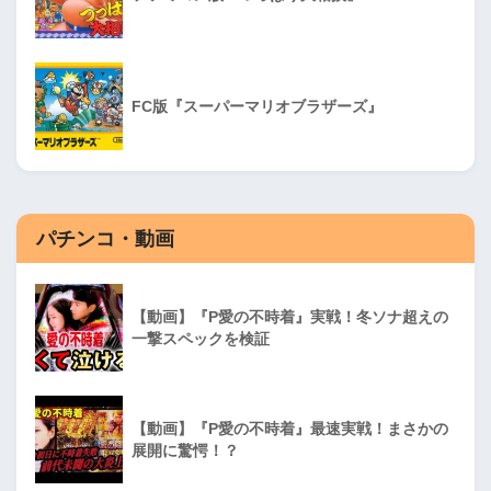
FC版『スーパーマリオブラザーズ』
パチンコ・動画
【動画】『P愛の不時着』実戦！冬ソナ超えの
一撃スペックを検証
【動画】『P愛の不時着』最速実戦！まさかの
展開に驚愕！？