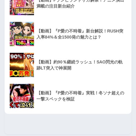
満載の注目新台紹介
【動画】『P愛の不時着』新台解説！RUSH突
入率84%＆全1500発の魅力とは？
【動画】約90％継続ラッシュ！SAO閃光の軌
跡LT突入で神展開
【動画】『P愛の不時着』実戦！冬ソナ超えの
一撃スペックを検証