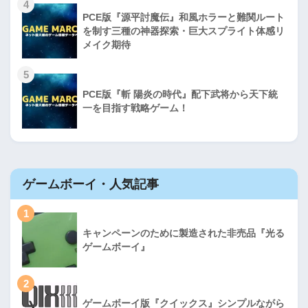
4
PCE版『源平討魔伝』和風ホラーと難関ルート
を制す三種の神器探索・巨大スプライト体感リ
メイク期待
5
PCE版『斬 陽炎の時代』配下武将から天下統
一を目指す戦略ゲーム！
ゲームボーイ・人気記事
1
キャンペーンのために製造された非売品『光る
ゲームボーイ』
2
ゲームボーイ版『クイックス』シンプルながら