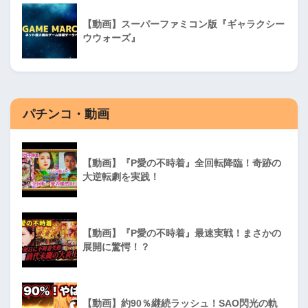
【動画】スーパーファミコン版『ギャラクシー
ウウォーズ』
パチンコ・動画
【動画】『P愛の不時着』全回転降臨！奇跡の
大逆転劇を実践！
【動画】『P愛の不時着』最速実戦！まさかの
展開に驚愕！？
【動画】約90％継続ラッシュ！SAO閃光の軌