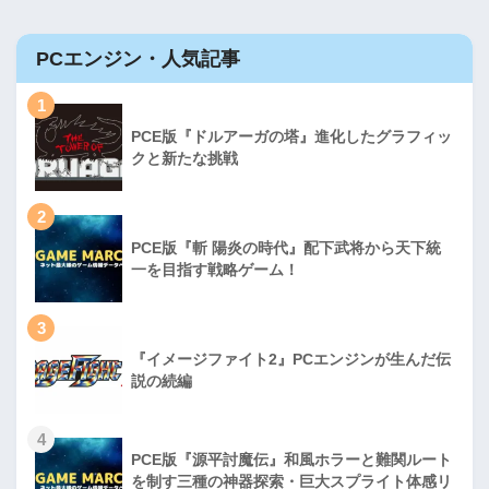
PCエンジン・人気記事
1
PCE版『ドルアーガの塔』進化したグラフィッ
クと新たな挑戦
2
PCE版『斬 陽炎の時代』配下武将から天下統
一を目指す戦略ゲーム！
3
『イメージファイト2』PCエンジンが生んだ伝
説の続編
4
PCE版『源平討魔伝』和風ホラーと難関ルート
を制す三種の神器探索・巨大スプライト体感リ