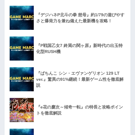
『デジハネP北斗の拳 慈母』約1/79の遊びやす
さと爆発力を兼ね備えた最新機を攻略！
『P戦国乙女7 終焉の関ヶ原』新時代の出玉特
化型RUSH機
『ぱちんこ シン・エヴァンゲリオン 129 LT
ver.』驚異の91%継続！最新ゲーム性を徹底解
説
『e花の慶次～傾奇一転』の特長と攻略ポイン
トを徹底解説