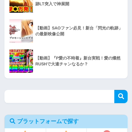
跡LT突入で神展開
【動画】SAOファン必見！新台「閃光の軌跡」
の最新映像公開
【動画】『P愛の不時着』新台実戦！愛の燦然
RUSHで大連チャンなるか？
プラットフォームで探す