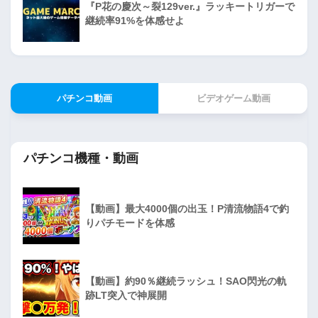
『P花の慶次～裂129ver.』ラッキートリガーで
継続率91%を体感せよ
パチンコ動画
ビデオゲーム動画
パチンコ機種・動画
【動画】最大4000個の出玉！P清流物語4で釣
りパチモードを体感
【動画】約90％継続ラッシュ！SAO閃光の軌
跡LT突入で神展開