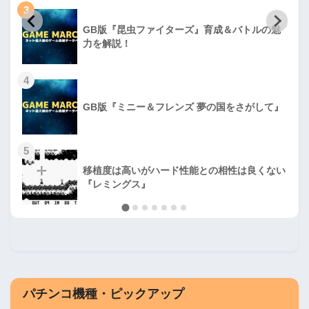
3
GB版『昆虫ファイターズ』育成＆バトルの魅
力を解説！
4
GB版『ミニー＆フレンズ 夢の国をさがして』
5
移植度は高いがハード性能との相性は良くない
『レミングス』
パチンコ機種・ピックアップ