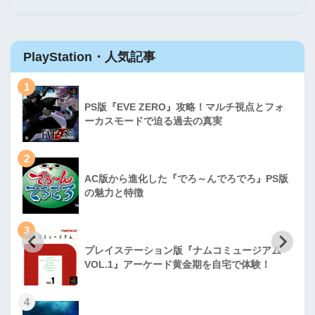
PlayStation・人気記事
1
PS版『EVE ZERO』攻略！マルチ視点とフォ
ーカスモードで迫る過去の真実
2
AC版から進化した『でろ～んでろでろ』PS版
の魅力と特徴
3
プレイステーション版『ナムコミュージアム
VOL.1』アーケード黄金期を自宅で体験！
4