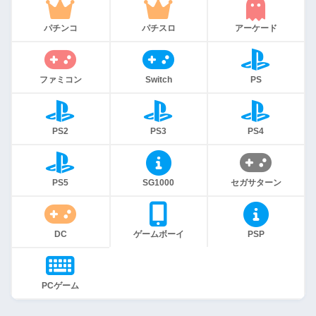
パチンコ
パチスロ
アーケード
ファミコン
Switch
PS
PS2
PS3
PS4
PS5
SG1000
セガサターン
DC
ゲームボーイ
PSP
PCゲーム