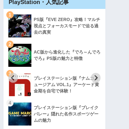
PlayStation・人気記事
Play
1
1
PS版『EVE ZERO』攻略！マルチ
視点とフォーカスモードで迫る過
去の真実
2
2
AC版から進化した『でろ～んでろ
でろ』PS版の魅力と特徴
3
3
プレイステーション版『ナムコミ
ュージアム VOL.1』アーケード黄
金期を自宅で体験！
4
4
プレイステーション版『ブレイク
バレー』隠れた名作スポーツゲー
ムの魅力