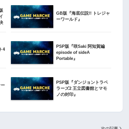
版
3
GB版『海底伝説!! トレジャ
クライマー
イ
ーワールド』
PS4とSwitchで復刻『VS.スター
決
ンと障害物突破
ラスター』徹底解析
4
PSP版『咲Saki 阿知賀編
Switch版『ドラゴンボールZ 超武
ト4
』
episode of sideA
闘伝』
Portable』
5
『ナックルヘッズ』Switch版＆
 20周年スペ
PS4版が復刻！最大4人対戦の魅力
PSP版『ダンジョントラベ
』
ナー
を再び体験
ラーズ2 王立図書館とマモ
ノの封印』
次の記事