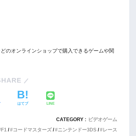
ングなどのオンラインショップで購入できるゲームや関
Nintendo Switch・人気記事
SHARE
1
Nintendo Switch版『タベオウジ
フィットネス・
ャ』料理とバトルの融合が魅力の
ア
はてブ
LINE
新感覚ゲーム
2
CATEGORY :
ビデオゲーム
【動画】1993年の名作復活！エメ
エストX』シリ
ラルディア特集でゲームの深層に
F1
コードマスターズ
ニンテンドー3DS
レース
化の挑戦
迫る