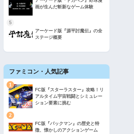
アーケード版『ドカベン』野球漫
画が生んだ斬新なゲーム体験
5
アーケード版『源平討魔伝』の全
ステージ概要
ファミコン・人気記事
スーパ
1
1
FC版『スターラスター』攻略！リ
アルタイム宇宙戦闘とシミュレー
ション要素に挑む
2
2
FC版『パックマン』の歴史と特
徴、懐かしのアクションゲーム