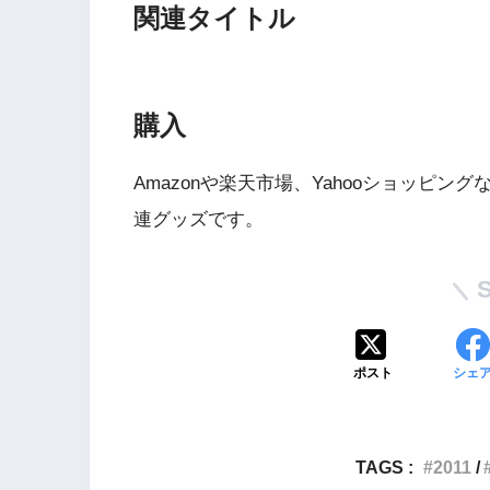
関連タイトル
購入
Amazonや楽天市場、Yahooショッピ
連グッズです。
Wii・人気記事
1
WiiU版『ズンバ・
ワールドパーティ』
ポスト
シェ
2
Wii版『ドラゴンク
TAGS :
2011
ーズ初のオンライン