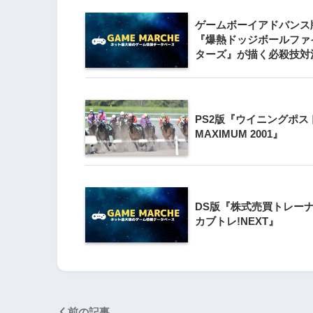
ゲームボーイアドバンス
3
Wii版『クレイジー
『爆熱ドッジボールファ
ターズ』が描く必殺技対
Wii』直感アクショ
の楽しさ
4
PS2版『ウイニングポス
『星のカービィ Wii
MAXIMUM 2001』
5
Wii版『星のカービィ
シャルコレクション
DS版『株式売買トレー
カブトレ!NEXT』
前の記事