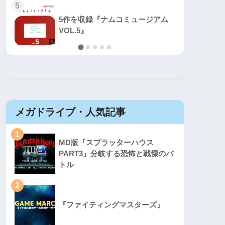
5
5
5作を収録『ナムコミュージアム
VOL.5』
メガドライブ・人気記事
セガマ
1
1
MD版『スプラッターハウス
PART3』分岐する恐怖と戦慄のバ
トル
2
2
『ファイティングマスターズ』