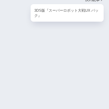
PlayStation5・人気記事
3DS版『スーパーロボット大戦UX パッ
1
ク』
ombie6tal
PS5版『ストリートファイター6』
2
名作復活！エメ
ームの深層に
PS5版『デーモンズソウル』
3
『VS.スター
PS5版『ダート5』
4
itch版＆
4人対戦の魅力
『ゴーストワイヤー トーキョー』