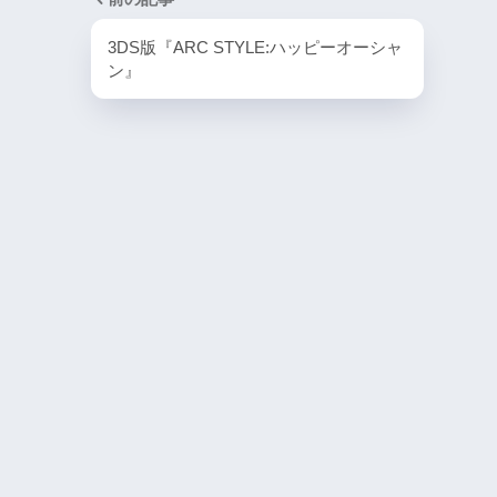
PlayStation4・人気記事
3DS版『ARC STYLE:ハッピーオーシャ
1
ン』
PS4版『迷宮経営SLG Z
DG OfflineVer』
2
【動画】1993年の
ラルディア特集でゲ
迫る
3
PS4とSwitchで復刻
ラスター』徹底解析
4
『ナックルヘッズ』Sw
PS4版が復刻！最大
を再び体験