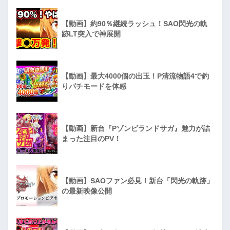
【動画】約90％継続ラッシュ！SAO閃光の軌
跡LT突入で神展開
【動画】最大4000個の出玉！P清流物語4で釣
りパチモードを体感
【動画】新台『Pゾンビランドサガ』魅力が詰
まった注目のPV！
【動画】SAOファン必見！新台「閃光の軌跡」
の最新映像公開