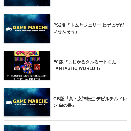
PS2版『トムとジェリー ヒゲヒゲだ
いせんそう』
FC版『まじかるタルるートくん
FANTASTIC WORLD!!』
GB版『真・女神転生 デビルチルドレ
ン 白の書』