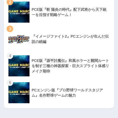
2
PCE版『斬 陽炎の時代』配下武将から天下統
一を目指す戦略ゲーム！
3
『イメージファイト2』PCエンジンが生んだ伝
説の続編
4
PCE版『源平討魔伝』和風ホラーと難関ルート
を制す三種の神器探索・巨大スプライト体感リ
メイク期待
5
PCエンジン版『プロ野球ワールドスタジア
ム』名作野球ゲームの魅力