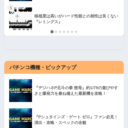
5
移植度は高いがハード性能との相性は良くない
『レミングス』
パチンコ機種・ピックアップ
『デジハネP北斗の拳 慈母』約1/79の遊びやす
さと爆発力を兼ね備えた最新機を攻略！
『Pシュタインズ・ゲート ゼロ』ファン必見！
演出・攻略・スペックの全貌