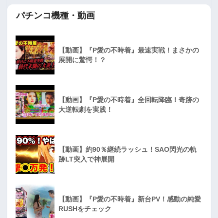
パチンコ機種・動画
【動画】『P愛の不時着』最速実戦！まさかの
展開に驚愕！？
【動画】『P愛の不時着』全回転降臨！奇跡の
大逆転劇を実践！
【動画】約90％継続ラッシュ！SAO閃光の軌
跡LT突入で神展開
【動画】『P愛の不時着』新台PV！感動の純愛
RUSHをチェック