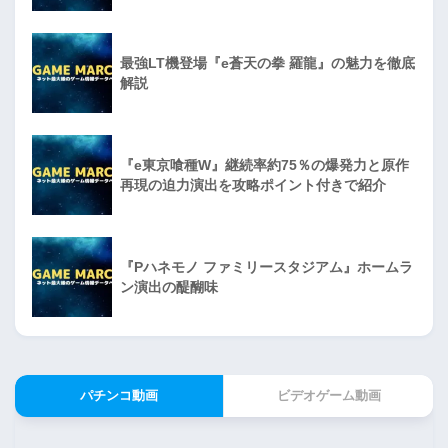
最強LT機登場『e蒼天の拳 羅龍』の魅力を徹底
解説
『e東京喰種W』継続率約75％の爆発力と原作
再現の迫力演出を攻略ポイント付きで紹介
『Pハネモノ ファミリースタジアム』ホームラ
ン演出の醍醐味
パチンコ動画
ビデオゲーム動画