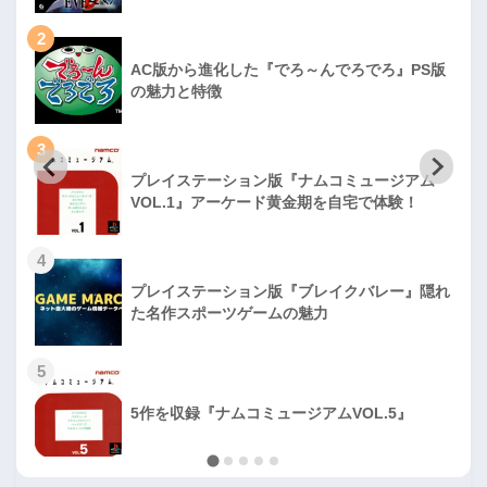
2
AC版から進化した『でろ～んでろでろ』PS版
の魅力と特徴
3
プレイステーション版『ナムコミュージアム
VOL.1』アーケード黄金期を自宅で体験！
4
プレイステーション版『ブレイクバレー』隠れ
た名作スポーツゲームの魅力
5
5作を収録『ナムコミュージアムVOL.5』