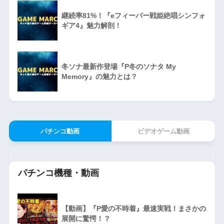
継続率81%！『eフィーバー戦姫絶唱シンフォ
ギア4』魅力解剖！
冬ソナ最新作登場『P冬のソナタ My
Memory』の魅力とは？
パチンコ動画
ビデオゲーム動画
パチンコ機種・動画
【動画】『P愛の不時着』最速実戦！まさかの
展開に驚愕！？