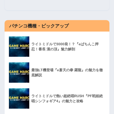
パチンコ機種・ピックアップ
ライトミドルで3000発！？『eぱちんこ押
忍！番長 漢の頂』魅力解剖
最強LT機登場『e蒼天の拳 羅龍』の魅力を徹
底解説
ライトミドルで熱い超絶唱RUSH『PF戦姫絶
唱シンフォギア4』の魅力と攻略