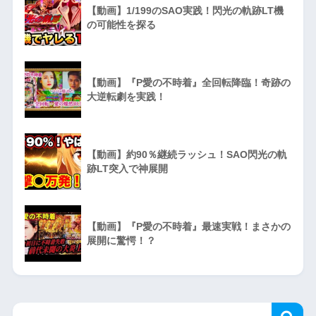
【動画】1/199のSAO実践！閃光の軌跡LT機
の可能性を探る
【動画】『P愛の不時着』全回転降臨！奇跡の
大逆転劇を実践！
【動画】約90％継続ラッシュ！SAO閃光の軌
跡LT突入で神展開
【動画】『P愛の不時着』最速実戦！まさかの
展開に驚愕！？