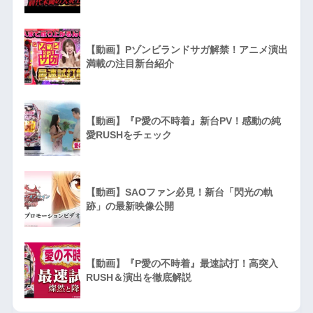
【動画】Pゾンビランドサガ解禁！アニメ演出
満載の注目新台紹介
【動画】『P愛の不時着』新台PV！感動の純
愛RUSHをチェック
【動画】SAOファン必見！新台「閃光の軌
跡」の最新映像公開
【動画】『P愛の不時着』最速試打！高突入
RUSH＆演出を徹底解説