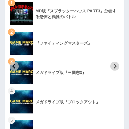
1
MD版『スプラッターハウス PART3』分岐す
る恐怖と戦慄のバトル
2
『ファイティングマスターズ』
3
初
メガドライブ版『三國志3』
4
メガドライブ版『ブロックアウト』
5