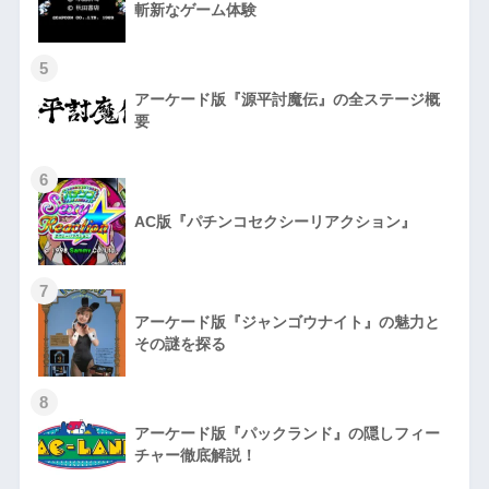
斬新なゲーム体験
5
アーケード版『源平討魔伝』の全ステージ概
要
6
AC版『パチンコセクシーリアクション』
7
アーケード版『ジャンゴウナイト』の魅力と
その謎を探る
8
アーケード版『パックランド』の隠しフィー
チャー徹底解説！