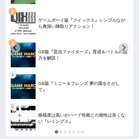
2
ゲームボーイ版『クイックス』シンプルなが
ら奥深い陣取りアクション！
3
GB版『昆虫ファイターズ』育成＆バトルの魅
力を解説！
4
GB版『ミニー＆フレンズ 夢の国をさがし
て』
5
移植度は高いがハード性能との相性は良くな
い『レミングス』