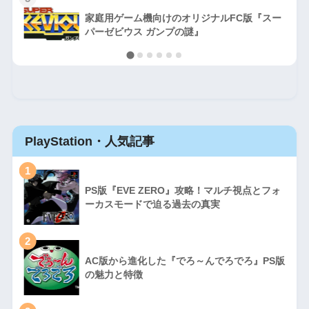
家庭用ゲーム機向けのオリジナルFC版『スー
パーゼビウス ガンプの謎』
PlayStation・人気記事
1
PS版『EVE ZERO』攻略！マルチ視点とフォ
ーカスモードで迫る過去の真実
2
AC版から進化した『でろ～んでろでろ』PS版
の魅力と特徴