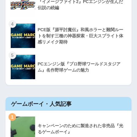
『イメージファイト2』PCエンジンが生んだ
伝説の続編
4
PCE版『源平討魔伝』和風ホラーと難関ルー
トを制す三種の神器探索・巨大スプライト体
感リメイク期待
5
PCエンジン版『プロ野球ワールドスタジア
ム』名作野球ゲームの魅力
ゲームボーイ・人気記事
1
キャンペーンのために製造された非売品『光
るゲームボーイ』