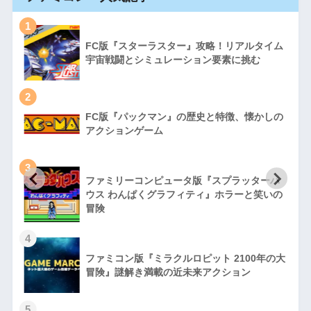
1
FC版『スターラスター』攻略！リアルタイム
宇宙戦闘とシミュレーション要素に挑む
2
FC版『パックマン』の歴史と特徴、懐かしの
アクションゲーム
3
ファミリーコンピュータ版『スプラッターハ
徹
ウス わんぱくグラフィティ』ホラーと笑いの
冒険
4
ファミコン版『ミラクルロピット 2100年の大
冒険』謎解き満載の近未来アクション
5