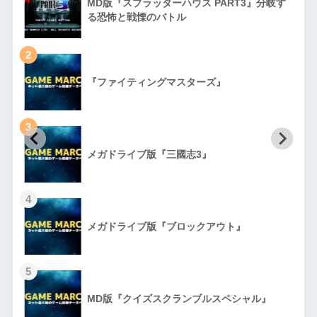
MD版『スプラッターハウス PART3』分岐す
る恐怖と戦慄のバトル
2
『ファイティングマスターズ』
3
初
メガドライブ版『三國志3』
4
メガドライブ版『ブロックアウト』
5
MD版『クイズスクランブルスペシャル』