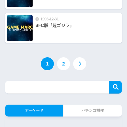
1993-12-31
SFC版『超ゴジラ』
1
2
アーケード
パチンコ機種