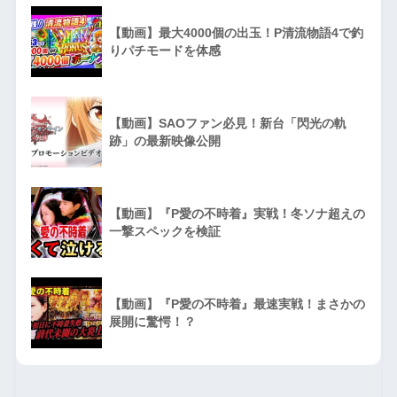
【動画】最大4000個の出玉！P清流物語4で釣
りパチモードを体感
【動画】SAOファン必見！新台「閃光の軌
跡」の最新映像公開
【動画】『P愛の不時着』実戦！冬ソナ超えの
一撃スペックを検証
【動画】『P愛の不時着』最速実戦！まさかの
展開に驚愕！？