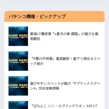
パチンコ機種・ピックアップ
最強LT機登場『e蒼天の拳 羅龍』の魅力を徹
底解説
『P愛の不時着』徹底解析！激アツ演出＆スペ
ック紹介
遊びやすいスペックが魅力『Pブラックラグー
ン4』完全攻略情報
『ぱちんこ シン・エヴァンゲリオン 129 LT