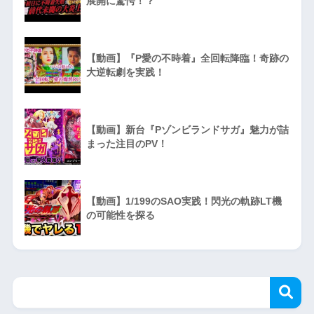
展開に驚愕！？
【動画】『P愛の不時着』全回転降臨！奇跡の
大逆転劇を実践！
【動画】新台『Pゾンビランドサガ』魅力が詰
まった注目のPV！
【動画】1/199のSAO実践！閃光の軌跡LT機
の可能性を探る