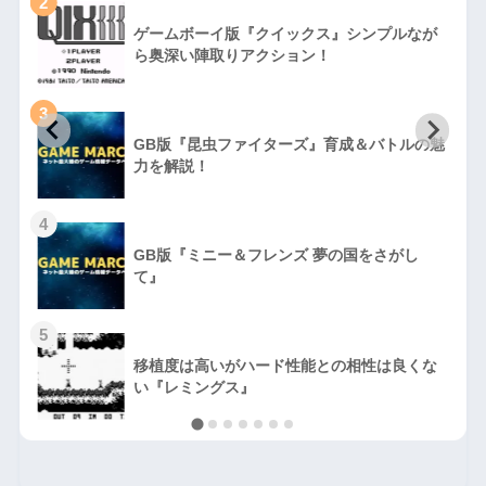
2
ゲームボーイ版『クイックス』シンプルなが
ら奥深い陣取りアクション！
3
GB版『昆虫ファイターズ』育成＆バトルの魅
力を解説！
4
GB版『ミニー＆フレンズ 夢の国をさがし
て』
5
移植度は高いがハード性能との相性は良くな
い『レミングス』