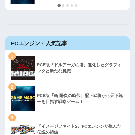
PCエンジン・人気記事
1
PCE版『ドルアーガの塔』進化したグラフィ
ックと新たな挑戦
2
PCE版『斬 陽炎の時代』配下武将から天下統
一を目指す戦略ゲーム！
3
『イメージファイト2』PCエンジンが生んだ
伝説の続編