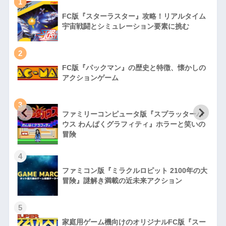
1
FC版『スターラスター』攻略！リアルタイム
宇宙戦闘とシミュレーション要素に挑む
2
FC版『パックマン』の歴史と特徴、懐かしの
アクションゲーム
3
ファミリーコンピュータ版『スプラッターハ
徹
ウス わんぱくグラフィティ』ホラーと笑いの
冒険
4
ファミコン版『ミラクルロピット 2100年の大
冒険』謎解き満載の近未来アクション
5
家庭用ゲーム機向けのオリジナルFC版『スー