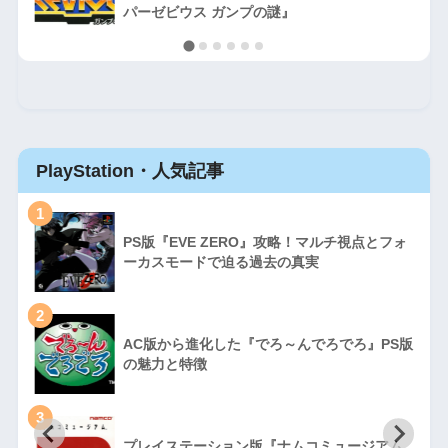
パーゼビウス ガンプの謎』
PlayStation・人気記事
1
PS版『EVE ZERO』攻略！マルチ視点とフォ
ーカスモードで迫る過去の真実
2
AC版から進化した『でろ～んでろでろ』PS版
の魅力と特徴
3
プレイステーション版『ナムコミュージアム