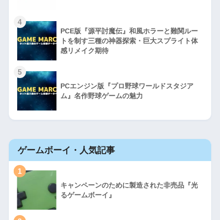
4
PCE版『源平討魔伝』和風ホラーと難関ルー
トを制す三種の神器探索・巨大スプライト体
感リメイク期待
5
PCエンジン版『プロ野球ワールドスタジア
ム』名作野球ゲームの魅力
ゲームボーイ・人気記事
1
キャンペーンのために製造された非売品『光
るゲームボーイ』