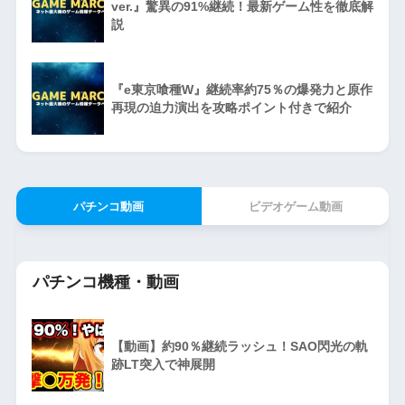
ver.』驚異の91%継続！最新ゲーム性を徹底解
説
『e東京喰種W』継続率約75％の爆発力と原作
再現の迫力演出を攻略ポイント付きで紹介
パチンコ動画
ビデオゲーム動画
パチンコ機種・動画
【動画】約90％継続ラッシュ！SAO閃光の軌
跡LT突入で神展開