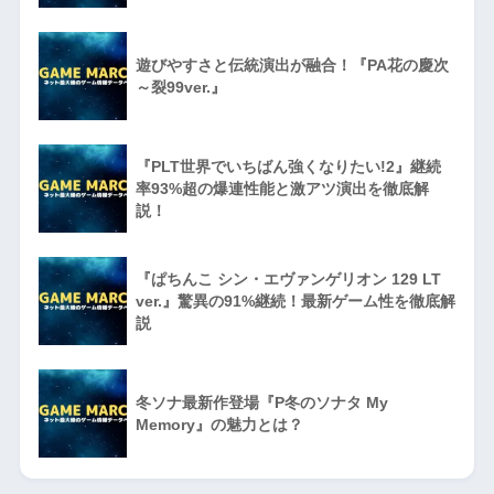
遊びやすさと伝統演出が融合！『PA花の慶次
～裂99ver.』
『PLT世界でいちばん強くなりたい!2』継続
率93%超の爆連性能と激アツ演出を徹底解
説！
『ぱちんこ シン・エヴァンゲリオン 129 LT
ver.』驚異の91%継続！最新ゲーム性を徹底解
説
冬ソナ最新作登場『P冬のソナタ My
Memory』の魅力とは？