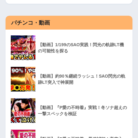
パチンコ・動画
【動画】1/199のSAO実践！閃光の軌跡LT機
の可能性を探る
【動画】約90％継続ラッシュ！SAO閃光の軌
跡LT突入で神展開
【動画】『P愛の不時着』実戦！冬ソナ超えの
一撃スペックを検証