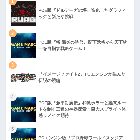
1
PCE版『ドルアーガの塔』進化したグラフィ
ックと新たな挑戦
2
PCE版『斬 陽炎の時代』配下武将から天下統
一を目指す戦略ゲーム！
3
『イメージファイト2』PCエンジンが生んだ
伝説の続編
4
PCE版『源平討魔伝』和風ホラーと難関ルー
トを制す三種の神器探索・巨大スプライト体
感リメイク期待
5
PCエンジン版『プロ野球ワールドスタジア