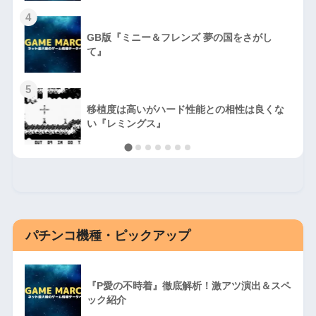
4
GB版『ミニー＆フレンズ 夢の国をさがし
て』
5
移植度は高いがハード性能との相性は良くな
い『レミングス』
パチンコ機種・ピックアップ
『P愛の不時着』徹底解析！激アツ演出＆スペ
ック紹介