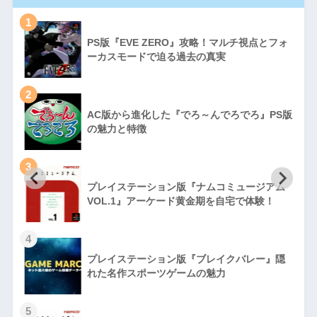
1
PS版『EVE ZERO』攻略！マルチ視点とフォ
ーカスモードで迫る過去の真実
2
AC版から進化した『でろ～んでろでろ』PS版
の魅力と特徴
3
プレイステーション版『ナムコミュージアム
VOL.1』アーケード黄金期を自宅で体験！
4
プレイステーション版『ブレイクバレー』隠
れた名作スポーツゲームの魅力
5