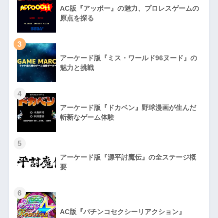
AC版『アッポー』の魅力、プロレスゲームの
原点を探る
3
アーケード版『ミス・ワールド96ヌード』の
魅力と挑戦
4
アーケード版『ドカベン』野球漫画が生んだ
斬新なゲーム体験
5
アーケード版『源平討魔伝』の全ステージ概
要
6
AC版『パチンコセクシーリアクション』