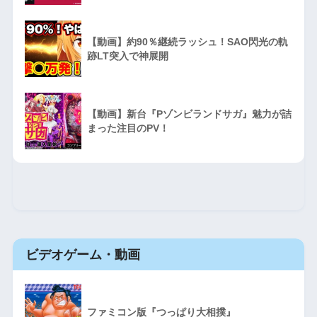
【動画】約90％継続ラッシュ！SAO閃光の軌
跡LT突入で神展開
【動画】新台『Pゾンビランドサガ』魅力が詰
まった注目のPV！
ビデオゲーム・動画
ファミコン版『つっぱり大相撲』