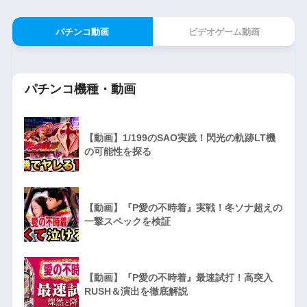
パチンコ動画
ビデオゲーム動画
パチンコ機種・動画
【動画】1/199のSAO実践！閃光の軌跡LT機
の可能性を探る
【動画】『P愛の不時着』実戦！冬ソナ超えの
一撃スペックを検証
【動画】『P愛の不時着』最速試打！高突入
RUSH＆演出を徹底解説