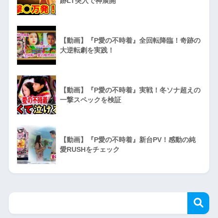
跡LT突入で神展開
【動画】『P愛の不時着』全回転降臨！奇跡の
大逆転劇を実践！
【動画】『P愛の不時着』実戦！冬ソナ超えの
一撃スペックを検証
【動画】『P愛の不時着』新台PV！感動の純
愛RUSHをチェック