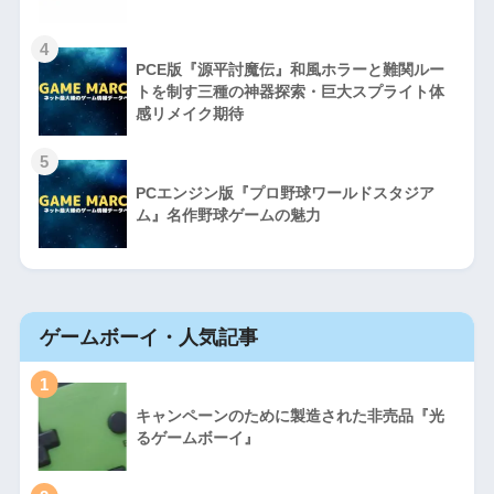
4
PCE版『源平討魔伝』和風ホラーと難関ルー
トを制す三種の神器探索・巨大スプライト体
感リメイク期待
5
PCエンジン版『プロ野球ワールドスタジア
ム』名作野球ゲームの魅力
ゲームボーイ・人気記事
1
キャンペーンのために製造された非売品『光
るゲームボーイ』