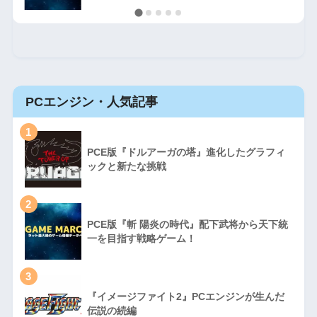
PCエンジン・人気記事
1
PCE版『ドルアーガの塔』進化したグラフィ
ックと新たな挑戦
2
PCE版『斬 陽炎の時代』配下武将から天下統
一を目指す戦略ゲーム！
3
『イメージファイト2』PCエンジンが生んだ
伝説の続編