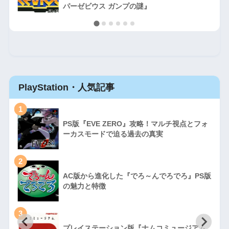
パーゼビウス ガンプの謎』
PlayStation・人気記事
1
PS版『EVE ZERO』攻略！マルチ視点とフォ
ーカスモードで迫る過去の真実
2
AC版から進化した『でろ～んでろでろ』PS版
の魅力と特徴
3
プレイステーション版『ナムコミュージアム