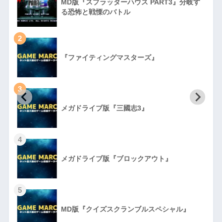
MD版『スプラッターハウス PART3』分岐す
る恐怖と戦慄のバトル
2
『ファイティングマスターズ』
3
初
メガドライブ版『三國志3』
4
メガドライブ版『ブロックアウト』
5
MD版『クイズスクランブルスペシャル』