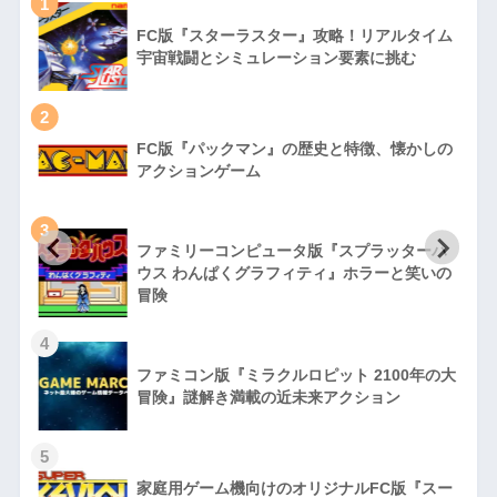
1
FC版『スターラスター』攻略！リアルタイム
宇宙戦闘とシミュレーション要素に挑む
2
FC版『パックマン』の歴史と特徴、懐かしの
アクションゲーム
3
ファミリーコンピュータ版『スプラッターハ
徹
ウス わんぱくグラフィティ』ホラーと笑いの
冒険
4
ファミコン版『ミラクルロピット 2100年の大
冒険』謎解き満載の近未来アクション
5
家庭用ゲーム機向けのオリジナルFC版『スー