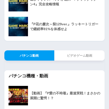
ン4』完全攻略情報
『P花の慶次～裂129ver.』ラッキートリガー
で継続率91%を体感せよ
パチンコ動画
ビデオゲーム動画
パチンコ機種・動画
【動画】『P愛の不時着』最速実戦！まさかの
展開に驚愕！？