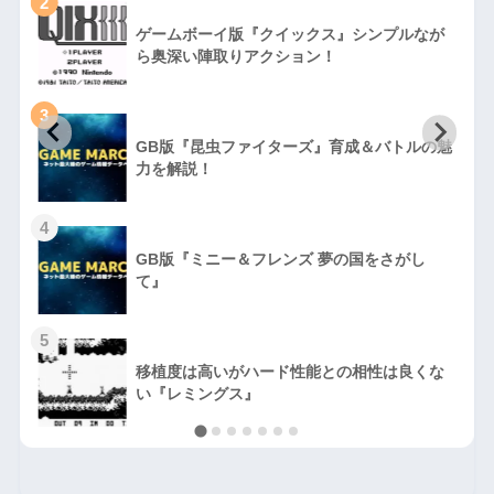
2
ゲームボーイ版『クイックス』シンプルなが
ら奥深い陣取りアクション！
3
GB版『昆虫ファイターズ』育成＆バトルの魅
力を解説！
4
GB版『ミニー＆フレンズ 夢の国をさがし
て』
5
移植度は高いがハード性能との相性は良くな
い『レミングス』