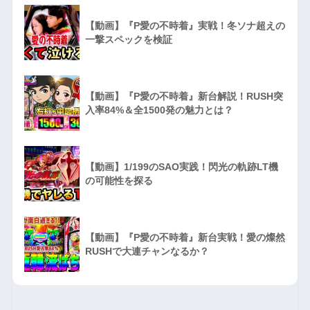
【動画】『P愛の不時着』実戦！冬ソナ超えの
一撃スペックを検証
【動画】『P愛の不時着』新台解説！RUSH突
入率84%＆全1500発の魅力とは？
【動画】1/199のSAO実践！閃光の軌跡LT機
の可能性を探る
【動画】『P愛の不時着』新台実戦！愛の燦然
RUSHで大連チャンなるか？