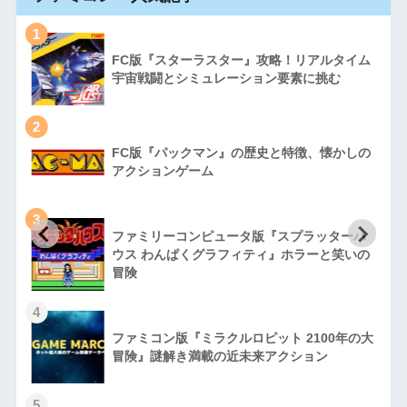
1
FC版『スターラスター』攻略！リアルタイム
宇宙戦闘とシミュレーション要素に挑む
2
FC版『パックマン』の歴史と特徴、懐かしの
アクションゲーム
3
ファミリーコンピュータ版『スプラッターハ
徹
ウス わんぱくグラフィティ』ホラーと笑いの
冒険
4
ファミコン版『ミラクルロピット 2100年の大
冒険』謎解き満載の近未来アクション
5