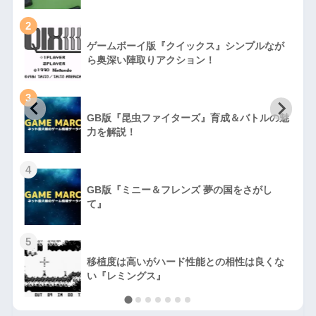
2
ゲームボーイ版『クイックス』シンプルなが
ら奥深い陣取りアクション！
3
GB版『昆虫ファイターズ』育成＆バトルの魅
力を解説！
4
GB版『ミニー＆フレンズ 夢の国をさがし
て』
5
移植度は高いがハード性能との相性は良くな
い『レミングス』