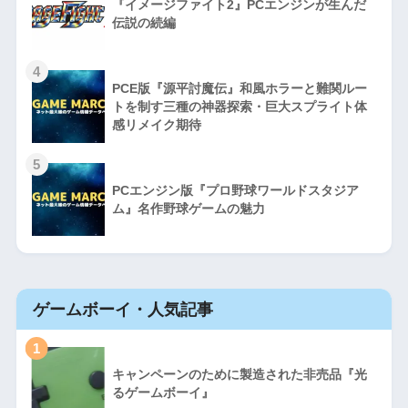
『イメージファイト2』PCエンジンが生んだ
伝説の続編
4
PCE版『源平討魔伝』和風ホラーと難関ルー
トを制す三種の神器探索・巨大スプライト体
感リメイク期待
5
PCエンジン版『プロ野球ワールドスタジア
ム』名作野球ゲームの魅力
ゲームボーイ・人気記事
1
キャンペーンのために製造された非売品『光
るゲームボーイ』