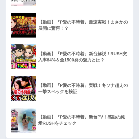
【動画】『P愛の不時着』最速実戦！まさかの
展開に驚愕！？
【動画】『P愛の不時着』新台解説！RUSH突
入率84%＆全1500発の魅力とは？
【動画】『P愛の不時着』実戦！冬ソナ超えの
一撃スペックを検証
【動画】『P愛の不時着』新台PV！感動の純
愛RUSHをチェック