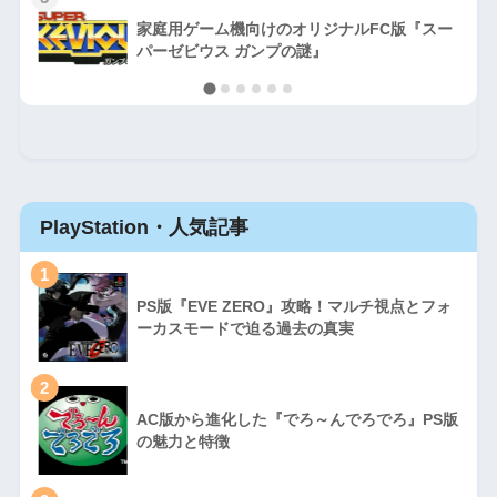
家庭用ゲーム機向けのオリジナルFC版『スー
パーゼビウス ガンプの謎』
PlayStation・人気記事
1
PS版『EVE ZERO』攻略！マルチ視点とフォ
ーカスモードで迫る過去の真実
2
AC版から進化した『でろ～んでろでろ』PS版
の魅力と特徴