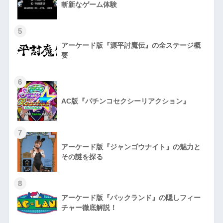
斬新なゲーム体験
5
アーケード版『源平討魔伝』の全ステージ概
要
6
AC版『パチンコセクシーリアクション』
7
アーケード版『ジャンゴウナイト』の魅力と
その謎を探る
8
アーケード版『パックランド』の隠しフィー
チャー徹底解説！