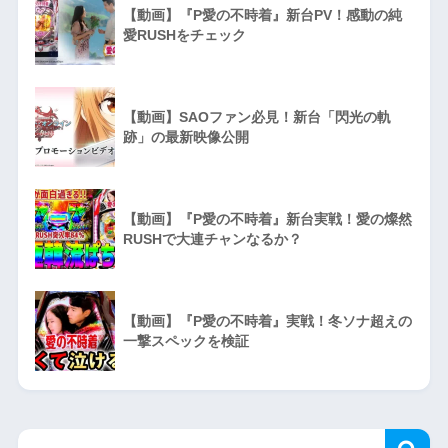
【動画】『P愛の不時着』新台PV！感動の純
愛RUSHをチェック
【動画】SAOファン必見！新台「閃光の軌
跡」の最新映像公開
【動画】『P愛の不時着』新台実戦！愛の燦然
RUSHで大連チャンなるか？
【動画】『P愛の不時着』実戦！冬ソナ超えの
一撃スペックを検証