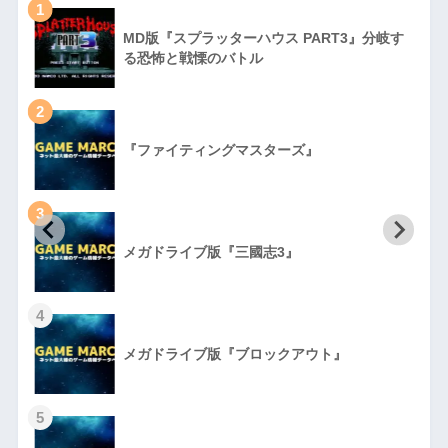
1
MD版『スプラッターハウス PART3』分岐す
る恐怖と戦慄のバトル
2
『ファイティングマスターズ』
3
初
メガドライブ版『三國志3』
4
メガドライブ版『ブロックアウト』
5