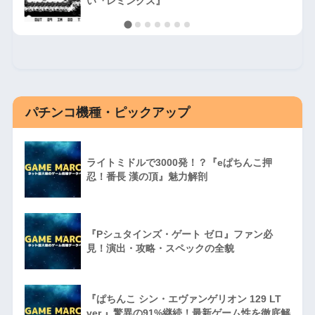
い『レミングス』
パチンコ機種・ピックアップ
ライトミドルで3000発！？『eぱちんこ押
忍！番長 漢の頂』魅力解剖
『Pシュタインズ・ゲート ゼロ』ファン必
見！演出・攻略・スペックの全貌
『ぱちんこ シン・エヴァンゲリオン 129 LT
ver.』驚異の91%継続！最新ゲーム性を徹底解