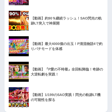
【動画】約90％継続ラッシュ！SAO閃光の軌
跡LT突入で神展開
【動画】最大4000個の出玉！P清流物語4で釣
りパチモードを体感
【動画】『P愛の不時着』全回転降臨！奇跡の
大逆転劇を実践！
【動画】1/199のSAO実践！閃光の軌跡LT機
の可能性を探る