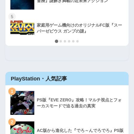
冒険』謎解き満載の近未来アクション
5
家庭用ゲーム機向けのオリジナルFC版『スー
パーゼビウス ガンプの謎』
PlayStation・人気記事
1
PS版『EVE ZERO』攻略！マルチ視点とフォ
ーカスモードで迫る過去の真実
2
AC版から進化した『でろ～んでろでろ』PS版