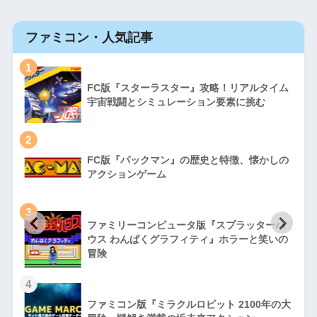
ファミコン・人気記事
1
FC版『スターラスター』攻略！リアルタイム
宇宙戦闘とシミュレーション要素に挑む
2
FC版『パックマン』の歴史と特徴、懐かしの
アクションゲーム
3
ファミリーコンピュータ版『スプラッターハ
徹
ウス わんぱくグラフィティ』ホラーと笑いの
冒険
4
ファミコン版『ミラクルロピット 2100年の大