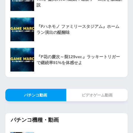
説
『Pハネモノ ファミリースタジアム』ホーム
ラン演出の醍醐味
『P花の慶次～裂129ver.』ラッキートリガー
で継続率91%を体感せよ
パチンコ動画
ビデオゲーム動画
パチンコ機種・動画