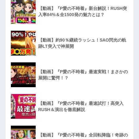
【動画】『P愛の不時着』新台解説！RUSH突
入率84%＆全1500発の魅力とは？
【動画】約90％継続ラッシュ！SAO閃光の軌
跡LT突入で神展開
【動画】『P愛の不時着』最速実戦！まさかの
展開に驚愕！？
【動画】『P愛の不時着』最速試打！高突入
RUSH＆演出を徹底解説
【動画】『P愛の不時着』全回転降臨！奇跡の