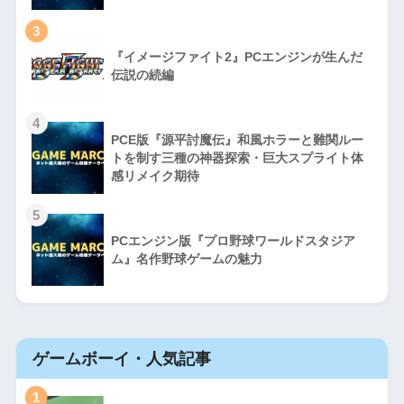
3
『イメージファイト2』PCエンジンが生んだ
伝説の続編
4
PCE版『源平討魔伝』和風ホラーと難関ルー
トを制す三種の神器探索・巨大スプライト体
感リメイク期待
5
PCエンジン版『プロ野球ワールドスタジア
ム』名作野球ゲームの魅力
ゲームボーイ・人気記事
1