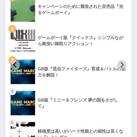
キャンペーンのために製造された非売品『光
るゲームボーイ』
2
ゲームボーイ版『クイックス』シンプルなが
ら奥深い陣取りアクション！
3
GB版『昆虫ファイターズ』育成＆バトルの魅
力を解説！
4
GB版『ミニー＆フレンズ 夢の国をさがし
て』
5
移植度は高いがハード性能との相性は良くな