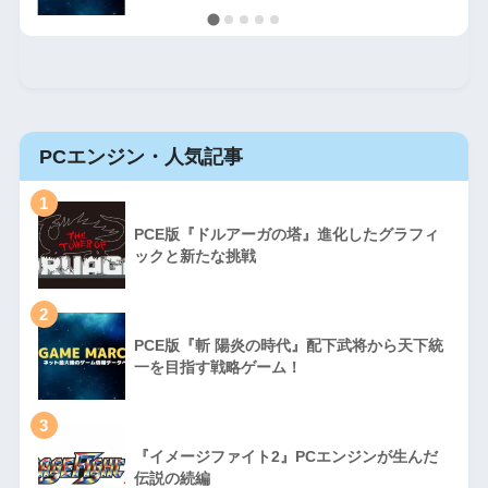
PCエンジン・人気記事
1
PCE版『ドルアーガの塔』進化したグラフィ
ックと新たな挑戦
2
PCE版『斬 陽炎の時代』配下武将から天下統
一を目指す戦略ゲーム！
3
『イメージファイト2』PCエンジンが生んだ
伝説の続編