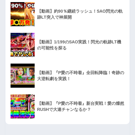
【動画】約90％継続ラッシュ！SAO閃光の軌
跡LT突入で神展開
【動画】1/199のSAO実践！閃光の軌跡LT機
の可能性を探る
【動画】『P愛の不時着』全回転降臨！奇跡の
大逆転劇を実践！
【動画】『P愛の不時着』新台実戦！愛の燦然
RUSHで大連チャンなるか？