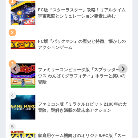
1
FC版『スターラスター』攻略！リアルタイム
宇宙戦闘とシミュレーション要素に挑む
2
FC版『パックマン』の歴史と特徴、懐かしの
アクションゲーム
3
ファミリーコンピュータ版『スプラッターハ
徹
ウス わんぱくグラフィティ』ホラーと笑いの
冒険
4
ファミコン版『ミラクルロピット 2100年の大
冒険』謎解き満載の近未来アクション
5
家庭用ゲーム機向けのオリジナルFC版『スー