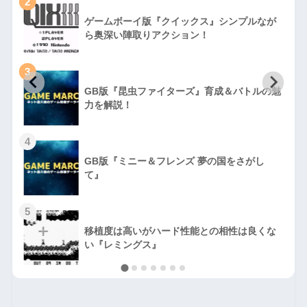
2
ゲームボーイ版『クイックス』シンプルなが
ら奥深い陣取りアクション！
3
GB版『昆虫ファイターズ』育成＆バトルの魅
力を解説！
4
GB版『ミニー＆フレンズ 夢の国をさがし
て』
5
移植度は高いがハード性能との相性は良くな
い『レミングス』