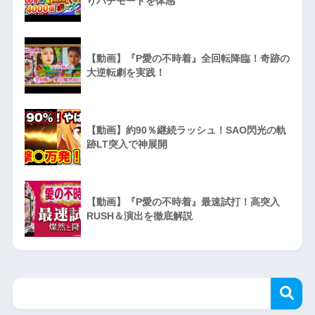
りパチモードを体感
【動画】『P愛の不時着』全回転降臨！奇跡の
大逆転劇を実践！
【動画】約90％継続ラッシュ！SAO閃光の軌
跡LT突入で神展開
【動画】『P愛の不時着』最速試打！高突入
RUSH＆演出を徹底解説