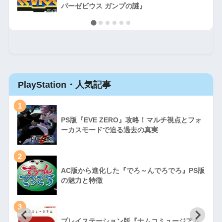
パーゼビウス ガンプの謎』
PlayStation・人気記事
1
PS版『EVE ZERO』攻略！マルチ視点とフォ
ーカスモードで迫る過去の真実
2
AC版から進化した『でろ～んでろでろ』PS版
の魅力と特徴
3
プレイステーション版『ナムコミュージアム