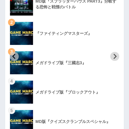
MD版『スプラッターハウス PART3』分岐す
る恐怖と戦慄のバトル
2
『ファイティングマスターズ』
3
初
メガドライブ版『三國志3』
4
メガドライブ版『ブロックアウト』
5
MD版『クイズスクランブルスペシャル』