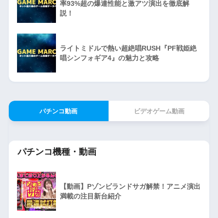
率93%超の爆連性能と激アツ演出を徹底解
説！
ライトミドルで熱い超絶唱RUSH『PF戦姫絶
唱シンフォギア4』の魅力と攻略
パチンコ動画
ビデオゲーム動画
パチンコ機種・動画
【動画】Pゾンビランドサガ解禁！アニメ演出
満載の注目新台紹介