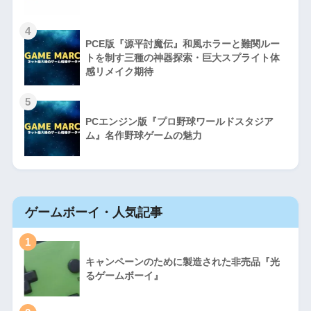
4
PCE版『源平討魔伝』和風ホラーと難関ルー
トを制す三種の神器探索・巨大スプライト体
感リメイク期待
5
PCエンジン版『プロ野球ワールドスタジア
ム』名作野球ゲームの魅力
ゲームボーイ・人気記事
1
キャンペーンのために製造された非売品『光
るゲームボーイ』