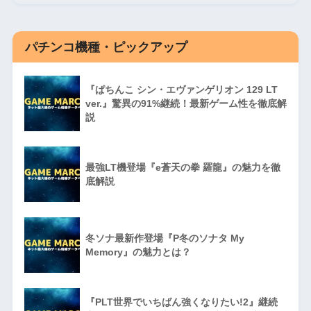
パチンコ機種・ピックアップ
『ぱちんこ シン・エヴァンゲリオン 129 LT
ver.』驚異の91%継続！最新ゲーム性を徹底解
説
最強LT機登場『e蒼天の拳 羅龍』の魅力を徹
底解説
冬ソナ最新作登場『P冬のソナタ My
Memory』の魅力とは？
『PLT世界でいちばん強くなりたい!2』継続