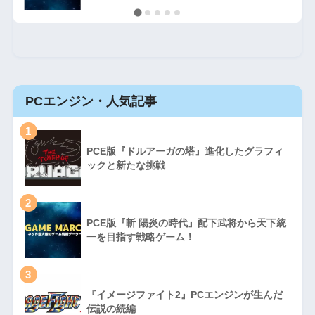
PCエンジン・人気記事
1
PCE版『ドルアーガの塔』進化したグラフィ
ックと新たな挑戦
2
PCE版『斬 陽炎の時代』配下武将から天下統
一を目指す戦略ゲーム！
3
『イメージファイト2』PCエンジンが生んだ
伝説の続編