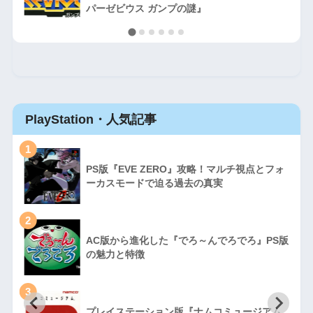
パーゼビウス ガンプの謎』
PlayStation・人気記事
1
PS版『EVE ZERO』攻略！マルチ視点とフォ
ーカスモードで迫る過去の真実
2
AC版から進化した『でろ～んでろでろ』PS版
の魅力と特徴
3
プレイステーション版『ナムコミュージアム