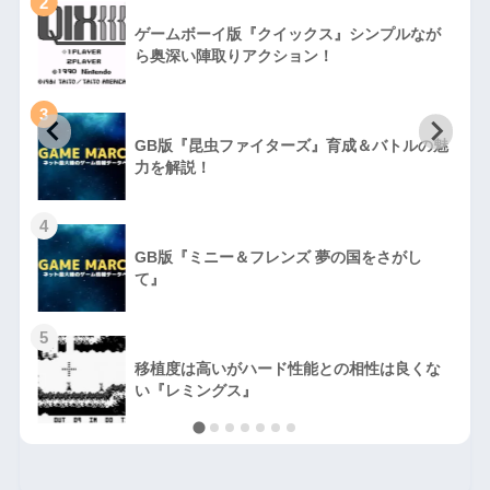
2
ゲームボーイ版『クイックス』シンプルなが
ら奥深い陣取りアクション！
3
GB版『昆虫ファイターズ』育成＆バトルの魅
力を解説！
4
GB版『ミニー＆フレンズ 夢の国をさがし
て』
5
移植度は高いがハード性能との相性は良くな
い『レミングス』