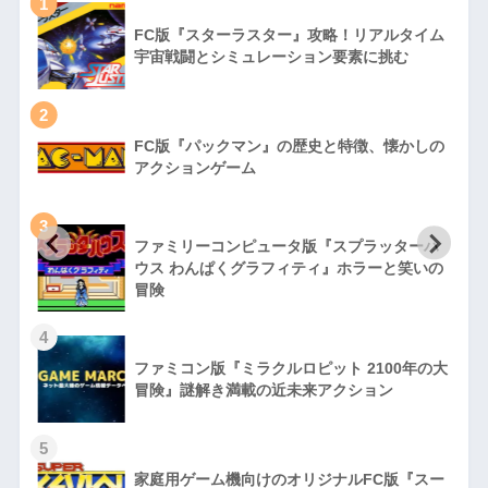
1
FC版『スターラスター』攻略！リアルタイム
宇宙戦闘とシミュレーション要素に挑む
2
FC版『パックマン』の歴史と特徴、懐かしの
アクションゲーム
3
ファミリーコンピュータ版『スプラッターハ
徹
ウス わんぱくグラフィティ』ホラーと笑いの
冒険
4
ファミコン版『ミラクルロピット 2100年の大
冒険』謎解き満載の近未来アクション
5
家庭用ゲーム機向けのオリジナルFC版『スー