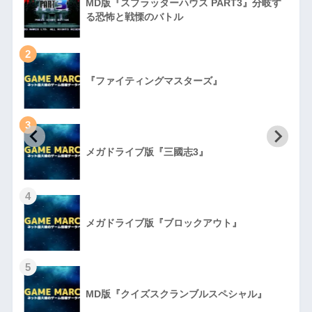
MD版『スプラッターハウス PART3』分岐す
る恐怖と戦慄のバトル
2
『ファイティングマスターズ』
3
初
メガドライブ版『三國志3』
4
メガドライブ版『ブロックアウト』
5
MD版『クイズスクランブルスペシャル』