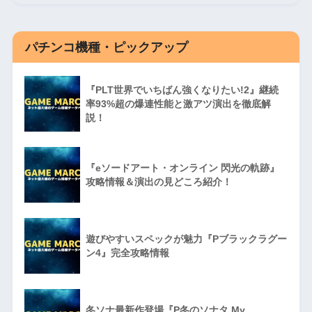
パチンコ機種・ピックアップ
『PLT世界でいちばん強くなりたい!2』継続
率93%超の爆連性能と激アツ演出を徹底解
説！
『eソードアート・オンライン 閃光の軌跡』
攻略情報＆演出の見どころ紹介！
遊びやすいスペックが魅力『Pブラックラグー
ン4』完全攻略情報
冬ソナ最新作登場『P冬のソナタ My