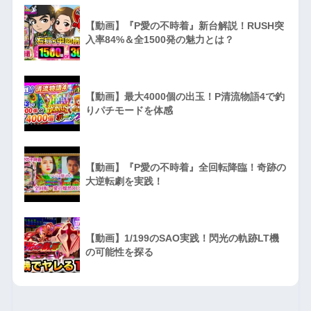
【動画】『P愛の不時着』新台解説！RUSH突
入率84%＆全1500発の魅力とは？
【動画】最大4000個の出玉！P清流物語4で釣
りパチモードを体感
【動画】『P愛の不時着』全回転降臨！奇跡の
大逆転劇を実践！
【動画】1/199のSAO実践！閃光の軌跡LT機
の可能性を探る