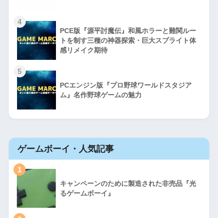
4
PCE版『源平討魔伝』和風ホラーと難関ルー
トを制す三種の神器探索・巨大スプライト体
感リメイク期待
5
PCエンジン版『プロ野球ワールドスタジア
ム』名作野球ゲームの魅力
ゲームボーイ・人気記事
1
キャンペーンのために製造された非売品『光
るゲームボーイ』