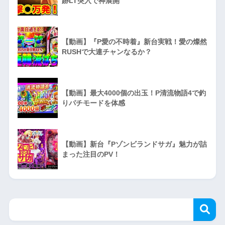
跡LT突入で神展開
【動画】『P愛の不時着』新台実戦！愛の燦然
RUSHで大連チャンなるか？
【動画】最大4000個の出玉！P清流物語4で釣
りパチモードを体感
【動画】新台『Pゾンビランドサガ』魅力が詰
まった注目のPV！