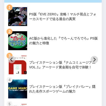
1
PS版『EVE ZERO』攻略！マルチ視点とフォ
ーカスモードで迫る過去の真実
2
AC版から進化した『でろ～んでろでろ』PS版
の魅力と特徴
3
プレイステーション版『ナムコミュージアム
VOL.1』アーケード黄金期を自宅で体験！
4
プレイステーション版『ブレイクバレー』隠
れた名作スポーツゲームの魅力
5