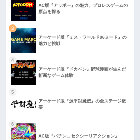
AC版『アッポー』の魅力、プロレスゲームの
原点を探る
3
アーケード版『ミス・ワールド96ヌード』の
魅力と挑戦
4
アーケード版『ドカベン』野球漫画が生んだ
斬新なゲーム体験
5
アーケード版『源平討魔伝』の全ステージ概
要
6
AC版『パチンコセクシーリアクション』