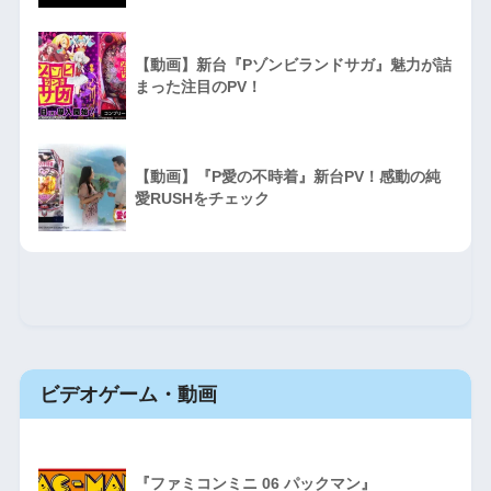
【動画】新台『Pゾンビランドサガ』魅力が詰
まった注目のPV！
【動画】『P愛の不時着』新台PV！感動の純
愛RUSHをチェック
ビデオゲーム・動画
『ファミコンミニ 06 パックマン』