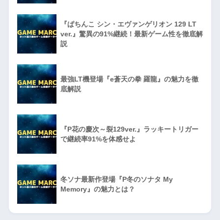
『ぱちんこ シン・エヴァンゲリオン 129 LT
ver.』驚異の91%継続！最新ゲーム性を徹底解
説
最強LT機登場『e蒼天の拳 羅龍』の魅力を徹
底解説
『P花の慶次～裂129ver.』ラッキートリガー
で継続率91%を体感せよ
冬ソナ最新作登場『P冬のソナタ My
Memory』の魅力とは？