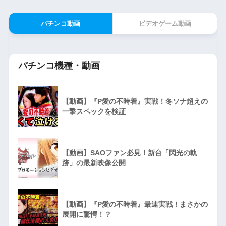
パチンコ動画
ビデオゲーム動画
パチンコ機種・動画
【動画】『P愛の不時着』実戦！冬ソナ超えの
一撃スペックを検証
【動画】SAOファン必見！新台「閃光の軌
跡」の最新映像公開
【動画】『P愛の不時着』最速実戦！まさかの
展開に驚愕！？