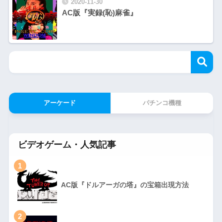
2020-11-30
AC版『実録(恥)麻雀』
アーケード
パチンコ機種
ビデオゲーム・人気記事
1
AC版『ドルアーガの塔』の宝箱出現方法
2