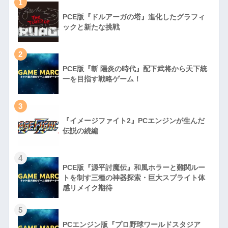
1
PCE版『ドルアーガの塔』進化したグラフィ
ックと新たな挑戦
2
PCE版『斬 陽炎の時代』配下武将から天下統
一を目指す戦略ゲーム！
3
『イメージファイト2』PCエンジンが生んだ
伝説の続編
4
PCE版『源平討魔伝』和風ホラーと難関ルー
トを制す三種の神器探索・巨大スプライト体
感リメイク期待
5
PCエンジン版『プロ野球ワールドスタジア