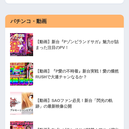
パチンコ・動画
【動画】新台『Pゾンビランドサガ』魅力が詰
まった注目のPV！
【動画】『P愛の不時着』新台実戦！愛の燦然
RUSHで大連チャンなるか？
【動画】SAOファン必見！新台「閃光の軌
跡」の最新映像公開