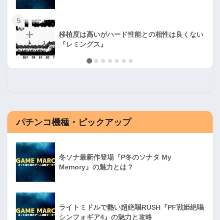
5
移植度は高いがハード性能との相性は良くない
『レミングス』
パチンコ機種・ピックアップ
冬ソナ最新作登場『P冬のソナタ My
Memory』の魅力とは？
ライトミドルで熱い超絶唱RUSH『PF戦姫絶唱
シンフォギア4』の魅力と攻略