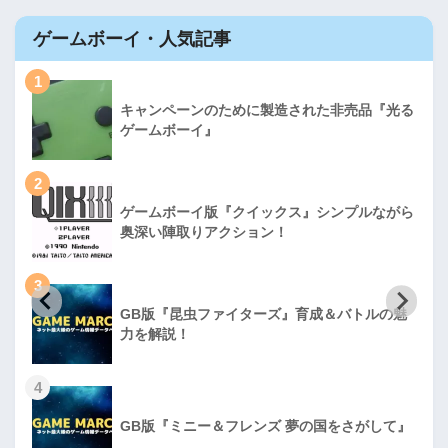
ゲームボーイ・人気記事
1
キャンペーンのために製造された非売品『光る
ゲームボーイ』
2
ゲームボーイ版『クイックス』シンプルながら
奥深い陣取りアクション！
3
GB版『昆虫ファイターズ』育成＆バトルの魅
力を解説！
4
GB版『ミニー＆フレンズ 夢の国をさがして』