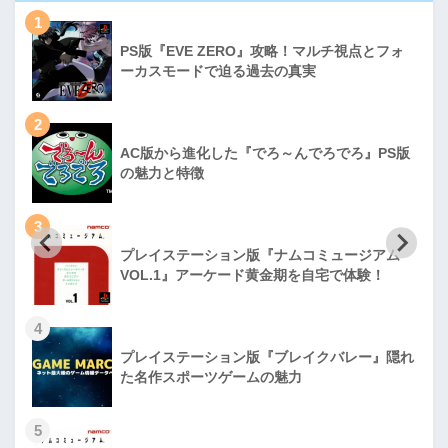
1
PS版『EVE ZERO』攻略！マルチ視点とフォ
ーカスモードで迫る過去の真実
2
AC版から進化した『でろ～んでろでろ』PS版
の魅力と特徴
3
プレイステーション版『ナムコミュージアム
VOL.1』アーケード黄金期を自宅で体験！
4
プレイステーション版『ブレイクバレー』隠れ
た名作スポーツゲームの魅力
5