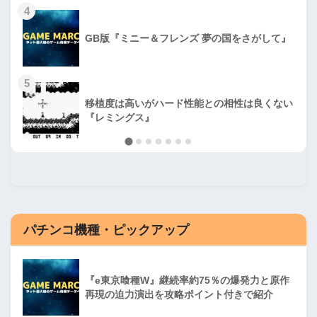
4
GB版『ミニー＆フレンズ 夢の国をさがして』
5
移植度は高いがハード性能との相性は良くない
『レミングス』
パチンコ機種・ピックアップ
『e東京喰種W』継続率約75％の爆発力と原作
再現の迫力演出を攻略ポイント付きで紹介