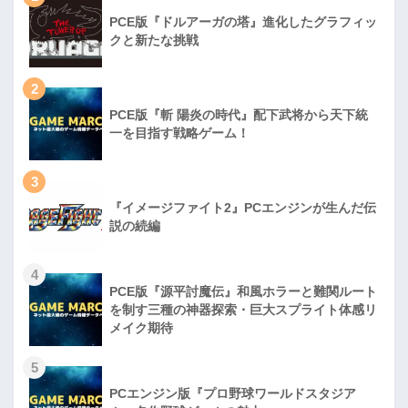
PCE版『ドルアーガの塔』進化したグラフィッ
クと新たな挑戦
2
PCE版『斬 陽炎の時代』配下武将から天下統
一を目指す戦略ゲーム！
3
『イメージファイト2』PCエンジンが生んだ伝
説の続編
4
PCE版『源平討魔伝』和風ホラーと難関ルート
を制す三種の神器探索・巨大スプライト体感リ
メイク期待
5
PCエンジン版『プロ野球ワールドスタジア