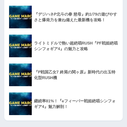
『デジハネP北斗の拳 慈母』約1/79の遊びやす
さと爆発力を兼ね備えた最新機を攻略！
ライトミドルで熱い超絶唱RUSH『PF戦姫絶唱
シンフォギア4』の魅力と攻略
『P戦国乙女7 終焉の関ヶ原』新時代の出玉特
化型RUSH機
継続率81%！『eフィーバー戦姫絶唱シンフォ
ギア4』魅力解剖！