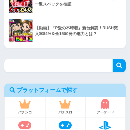
一撃スペックを検証
【動画】『P愛の不時着』新台解説！RUSH突
入率84%＆全1500発の魅力とは？
プラットフォームで探す
パチンコ
パチスロ
アーケード