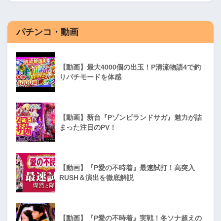
パチンコ・動画
【動画】最大4000個の出玉！P清流物語4で釣
りパチモードを体感
【動画】新台『Pゾンビランドサガ』魅力が詰
まった注目のPV！
【動画】『P愛の不時着』最速試打！高突入
RUSH＆演出を徹底解説
【動画】『P愛の不時着』実戦！冬ソナ超えの