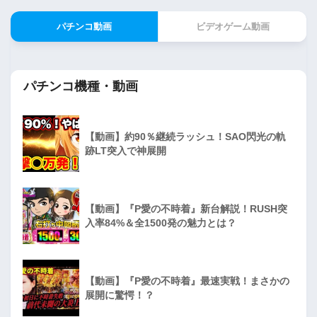
パチンコ動画
ビデオゲーム動画
パチンコ機種・動画
【動画】約90％継続ラッシュ！SAO閃光の軌
跡LT突入で神展開
【動画】『P愛の不時着』新台解説！RUSH突
入率84%＆全1500発の魅力とは？
【動画】『P愛の不時着』最速実戦！まさかの
展開に驚愕！？