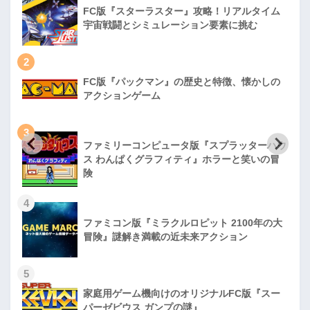
FC版『スターラスター』攻略！リアルタイム
宇宙戦闘とシミュレーション要素に挑む
2
FC版『パックマン』の歴史と特徴、懐かしの
アクションゲーム
3
ファミリーコンピュータ版『スプラッターハウ
ス わんぱくグラフィティ』ホラーと笑いの冒
険
4
ファミコン版『ミラクルロピット 2100年の大
冒険』謎解き満載の近未来アクション
5
家庭用ゲーム機向けのオリジナルFC版『スー
パーゼビウス ガンプの謎』