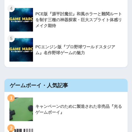
4
PCE版『源平討魔伝』和風ホラーと難関ルート
を制す三種の神器探索・巨大スプライト体感リ
メイク期待
5
PCエンジン版『プロ野球ワールドスタジア
ム』名作野球ゲームの魅力
ゲームボーイ・人気記事
1
キャンペーンのために製造された非売品『光る
ゲームボーイ』
2