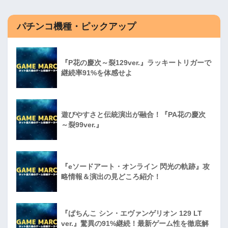
パチンコ機種・ピックアップ
『P花の慶次～裂129ver.』ラッキートリガーで
継続率91%を体感せよ
遊びやすさと伝統演出が融合！『PA花の慶次
～裂99ver.』
『eソードアート・オンライン 閃光の軌跡』攻
略情報＆演出の見どころ紹介！
『ぱちんこ シン・エヴァンゲリオン 129 LT
ver.』驚異の91%継続！最新ゲーム性を徹底解