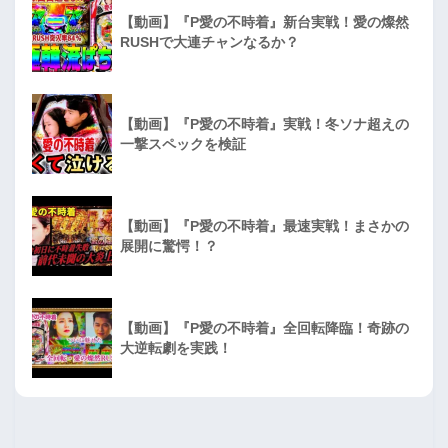
【動画】『P愛の不時着』新台実戦！愛の燦然
RUSHで大連チャンなるか？
【動画】『P愛の不時着』実戦！冬ソナ超えの
一撃スペックを検証
【動画】『P愛の不時着』最速実戦！まさかの
展開に驚愕！？
【動画】『P愛の不時着』全回転降臨！奇跡の
大逆転劇を実践！