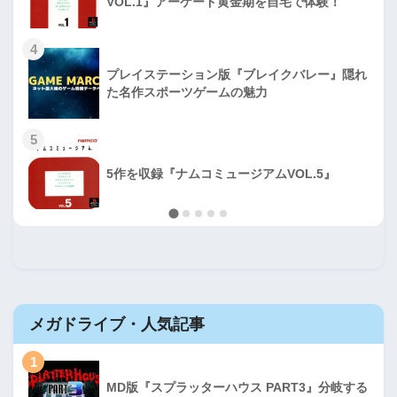
VOL.1』アーケード黄金期を自宅で体験！
4
プレイステーション版『ブレイクバレー』隠れ
た名作スポーツゲームの魅力
5
5作を収録『ナムコミュージアムVOL.5』
メガドライブ・人気記事
1
MD版『スプラッターハウス PART3』分岐する