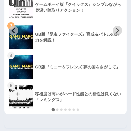
ゲームボーイ版『クイックス』シンプルながら
奥深い陣取りアクション！
3
GB版『昆虫ファイターズ』育成＆バトルの魅
力を解説！
4
GB版『ミニー＆フレンズ 夢の国をさがして』
5
移植度は高いがハード性能との相性は良くない
『レミングス』