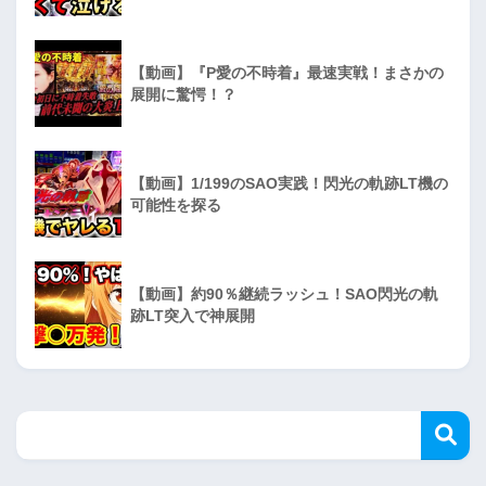
【動画】『P愛の不時着』最速実戦！まさかの
展開に驚愕！？
【動画】1/199のSAO実践！閃光の軌跡LT機の
可能性を探る
【動画】約90％継続ラッシュ！SAO閃光の軌
跡LT突入で神展開