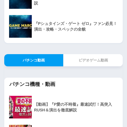
説
『Pシュタインズ・ゲート ゼロ』ファン必見！
演出・攻略・スペックの全貌
パチンコ動画
ビデオゲーム動画
パチンコ機種・動画
【動画】『P愛の不時着』最速試打！高突入
RUSH＆演出を徹底解説