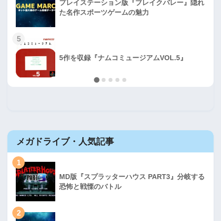
プレイステーション版『ブレイクバレー』隠れ
た名作スポーツゲームの魅力
5
5作を収録『ナムコミュージアムVOL.5』
メガドライブ・人気記事
1
MD版『スプラッターハウス PART3』分岐する
恐怖と戦慄のバトル
2