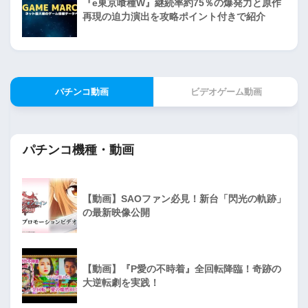
『e東京喰種W』継続率約75％の爆発力と原作
再現の迫力演出を攻略ポイント付きで紹介
パチンコ動画
ビデオゲーム動画
パチンコ機種・動画
【動画】SAOファン必見！新台「閃光の軌跡」
の最新映像公開
【動画】『P愛の不時着』全回転降臨！奇跡の
大逆転劇を実践！