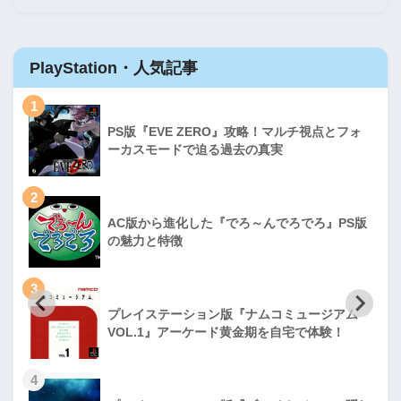
PlayStation・人気記事
1
PS版『EVE ZERO』攻略！マルチ視点とフォ
ーカスモードで迫る過去の真実
2
AC版から進化した『でろ～んでろでろ』PS版
の魅力と特徴
3
プレイステーション版『ナムコミュージアム
VOL.1』アーケード黄金期を自宅で体験！
4