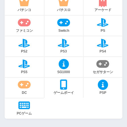
パチンコ
パチスロ
アーケード
ファミコン
Switch
PS
PS2
PS3
PS4
PS5
SG1000
セガサターン
DC
ゲームボーイ
PSP
PCゲーム