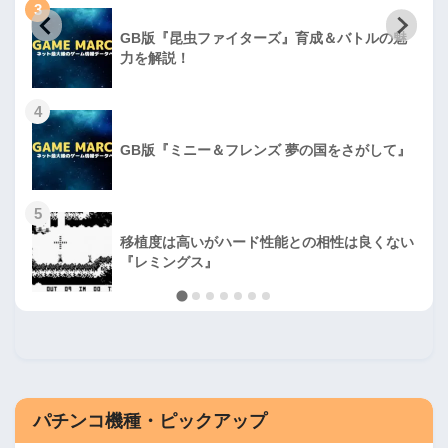
3
GB版『昆虫ファイターズ』育成＆バトルの魅
力を解説！
4
GB版『ミニー＆フレンズ 夢の国をさがして』
5
移植度は高いがハード性能との相性は良くない
『レミングス』
パチンコ機種・ピックアップ