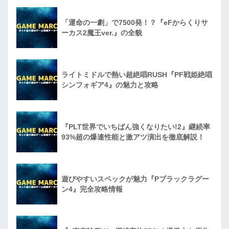
「運命の一劇」で7500発！？『eFからくりサ
ーカス2魔王ver.』の全貌
ライトミドルで熱い超絶唱RUSH『PF戦姫絶唱
シンフォギア4』の魅力と攻略
『PLT世界でいちばん強くなりたい!2』継続率
93%超の爆連性能と激アツ演出を徹底解説！
遊びやすいスペックが魅力『Pブラックラグー
ン4』完全攻略情報