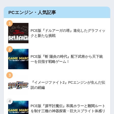
PCエンジン・人気記事
1
PCE版『ドルアーガの塔』進化したグラフィッ
クと新たな挑戦
2
PCE版『斬 陽炎の時代』配下武将から天下統
一を目指す戦略ゲーム！
3
『イメージファイト2』PCエンジンが生んだ伝
説の続編
4
PCE版『源平討魔伝』和風ホラーと難関ルート
を制す三種の神器探索・巨大スプライト体感リ