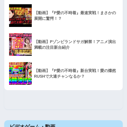
【動画】『P愛の不時着』最速実戦！まさかの
展開に驚愕！？
【動画】Pゾンビランドサガ解禁！アニメ演出
満載の注目新台紹介
【動画】『P愛の不時着』新台実戦！愛の燦然
RUSHで大連チャンなるか？
ビデオゲーム・動画