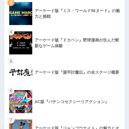
3
アーケード版『ミス・ワールド96ヌード』の魅
力と挑戦
4
アーケード版『ドカベン』野球漫画が生んだ斬
新なゲーム体験
5
アーケード版『源平討魔伝』の全ステージ概要
6
AC版『パチンコセクシーリアクション』
7
アーケード版『ジャンゴウナイト』の魅力とそ