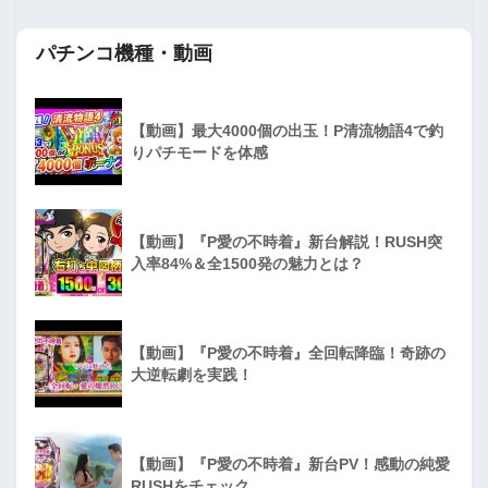
パチンコ機種・動画
【動画】最大4000個の出玉！P清流物語4で釣
りパチモードを体感
【動画】『P愛の不時着』新台解説！RUSH突
入率84%＆全1500発の魅力とは？
【動画】『P愛の不時着』全回転降臨！奇跡の
大逆転劇を実践！
【動画】『P愛の不時着』新台PV！感動の純愛
RUSHをチェック