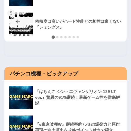
5
移植度は高いがハード性能との相性は良くない
『レミングス』
パチンコ機種・ピックアップ
『ぱちんこ シン・エヴァンゲリオン 129 LT
ver.』驚異の91%継続！最新ゲーム性を徹底解
説
『e東京喰種W』継続率約75％の爆発力と原作
再現の迫力演出を攻略ポイント付きで紹介