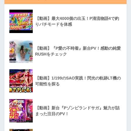
【動画】最大4000個の出玉！P清流物語4で釣
りパチモードを体感
【動画】『P愛の不時着』新台PV！感動の純愛
RUSHをチェック
【動画】1/199のSAO実践！閃光の軌跡LT機の
可能性を探る
【動画】新台『Pゾンビランドサガ』魅力が詰
まった注目のPV！