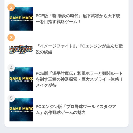
2
PCE版『斬 陽炎の時代』配下武将から天下統
一を目指す戦略ゲーム！
3
『イメージファイト2』PCエンジンが生んだ伝
説の続編
4
PCE版『源平討魔伝』和風ホラーと難関ルート
を制す三種の神器探索・巨大スプライト体感リ
メイク期待
5
PCエンジン版『プロ野球ワールドスタジア
ム』名作野球ゲームの魅力