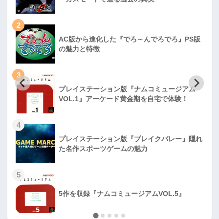
2
AC版から進化した『でろ～んでろでろ』PS版
の魅力と特徴
3
プレイステーション版『ナムコミュージアム
VOL.1』アーケード黄金期を自宅で体験！
4
プレイステーション版『ブレイクバレー』隠れ
た名作スポーツゲームの魅力
5
5作を収録『ナムコミュージアムVOL.5』