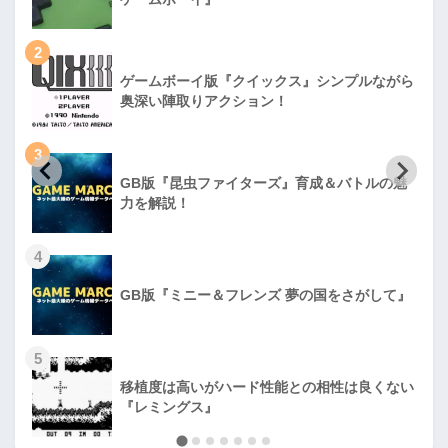
2
ゲームボーイ版『クイックス』シンプルながら
奥深い陣取りアクション！
3
GB版『昆虫ファイターズ』育成＆バトルの魅
力を解説！
4
GB版『ミニー＆フレンズ 夢の国をさがして』
5
移植度は高いがハード性能との相性は良くない
『レミングス』