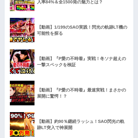
入率84%＆全1500発の魅力とは？
【動画】1/199のSAO実践！閃光の軌跡LT機の
可能性を探る
【動画】『P愛の不時着』実戦！冬ソナ超えの
一撃スペックを検証
【動画】『P愛の不時着』最速実戦！まさかの
展開に驚愕！？
【動画】約90％継続ラッシュ！SAO閃光の軌
跡LT突入で神展開