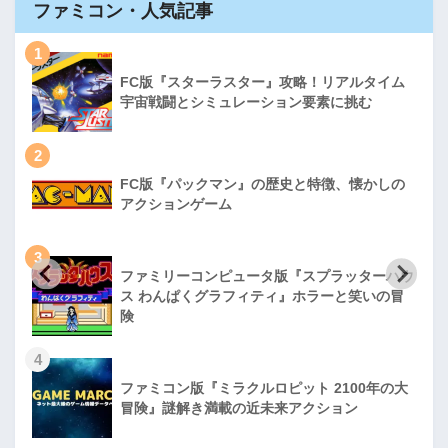
ファミコン・人気記事
1
FC版『スターラスター』攻略！リアルタイム
宇宙戦闘とシミュレーション要素に挑む
2
FC版『パックマン』の歴史と特徴、懐かしの
アクションゲーム
3
ファミリーコンピュータ版『スプラッターハウ
ス わんぱくグラフィティ』ホラーと笑いの冒
険
4
ファミコン版『ミラクルロピット 2100年の大
冒険』謎解き満載の近未来アクション