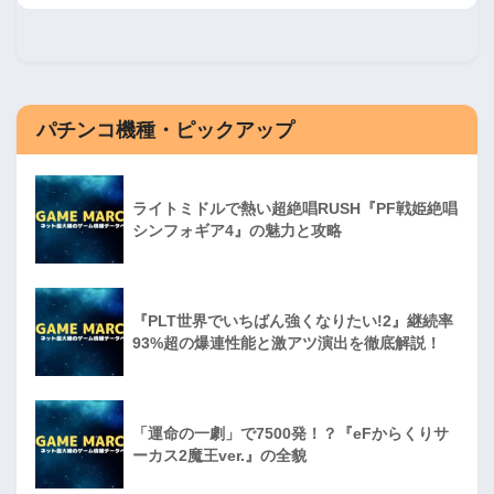
パチンコ機種・ピックアップ
ライトミドルで熱い超絶唱RUSH『PF戦姫絶唱
シンフォギア4』の魅力と攻略
『PLT世界でいちばん強くなりたい!2』継続率
93%超の爆連性能と激アツ演出を徹底解説！
「運命の一劇」で7500発！？『eFからくりサ
ーカス2魔王ver.』の全貌