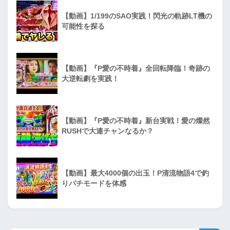
【動画】1/199のSAO実践！閃光の軌跡LT機の
可能性を探る
【動画】『P愛の不時着』全回転降臨！奇跡の
大逆転劇を実践！
【動画】『P愛の不時着』新台実戦！愛の燦然
RUSHで大連チャンなるか？
【動画】最大4000個の出玉！P清流物語4で釣
りパチモードを体感