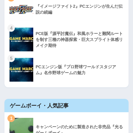
『イメージファイト2』PCエンジンが生んだ伝
説の続編
4
PCE版『源平討魔伝』和風ホラーと難関ルート
を制す三種の神器探索・巨大スプライト体感リ
メイク期待
5
PCエンジン版『プロ野球ワールドスタジア
ム』名作野球ゲームの魅力
ゲームボーイ・人気記事
1
キャンペーンのために製造された非売品『光る
ゲームボーイ』