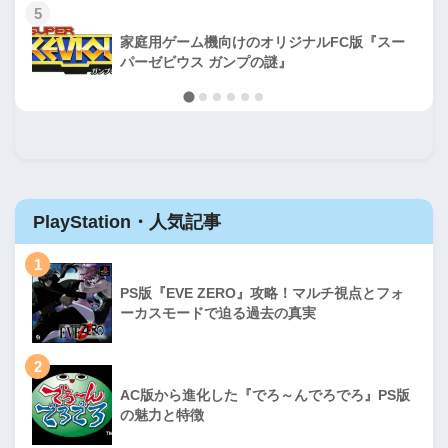
5
家庭用ゲーム機向けのオリジナルFC版『スー
パーゼビウス ガンプの謎』
PlayStation・人気記事
1
PS版『EVE ZERO』攻略！マルチ視点とフォ
ーカスモードで迫る過去の真実
2
AC版から進化した『でろ～んでろでろ』PS版
の魅力と特徴