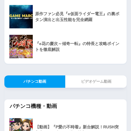
原作ファン必見『e仮面ライダー電王』の裏ボ
タン演出と出玉性能を完全網羅
『e花の慶次～傾奇一転』の特長と攻略ポイン
トを徹底解説
パチンコ動画
ビデオゲーム動画
パチンコ機種・動画
【動画】『P愛の不時着』新台解説！RUSH突