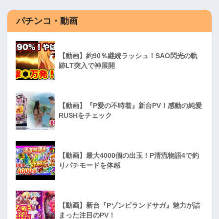
パチンコ・動画
【動画】約90％継続ラッシュ！SAO閃光の軌
跡LT突入で神展開
【動画】『P愛の不時着』新台PV！感動の純愛
RUSHをチェック
【動画】最大4000個の出玉！P清流物語4で釣
りパチモードを体感
【動画】新台『Pゾンビランドサガ』魅力が詰
まった注目のPV！