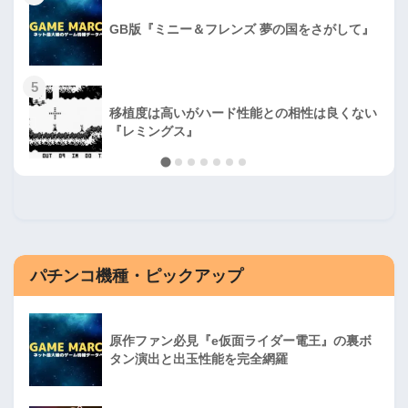
GB版『ミニー＆フレンズ 夢の国をさがして』
5
移植度は高いがハード性能との相性は良くない
『レミングス』
パチンコ機種・ピックアップ
原作ファン必見『e仮面ライダー電王』の裏ボ
タン演出と出玉性能を完全網羅