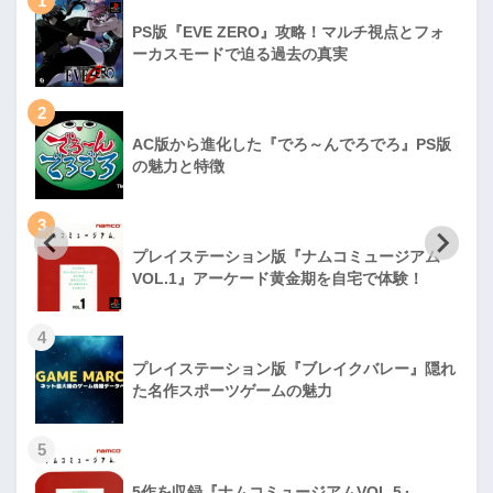
1
PS版『EVE ZERO』攻略！マルチ視点とフォ
ーカスモードで迫る過去の真実
2
AC版から進化した『でろ～んでろでろ』PS版
の魅力と特徴
3
プレイステーション版『ナムコミュージアム
VOL.1』アーケード黄金期を自宅で体験！
4
プレイステーション版『ブレイクバレー』隠れ
た名作スポーツゲームの魅力
5
5作を収録『ナムコミュージアムVOL.5』