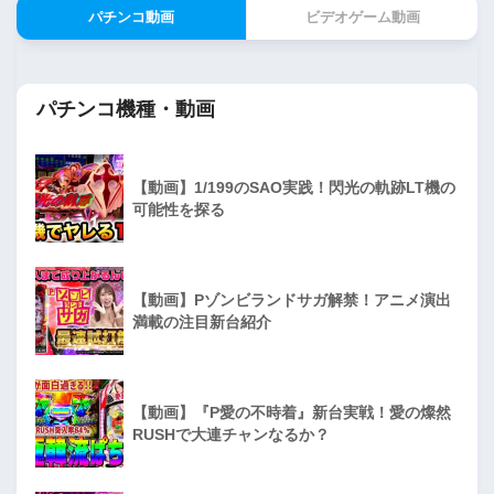
パチンコ動画
ビデオゲーム動画
パチンコ機種・動画
【動画】1/199のSAO実践！閃光の軌跡LT機の
可能性を探る
【動画】Pゾンビランドサガ解禁！アニメ演出
満載の注目新台紹介
【動画】『P愛の不時着』新台実戦！愛の燦然
RUSHで大連チャンなるか？