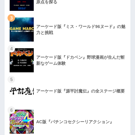
原点を探る
3
アーケード版『ミス・ワールド96ヌード』の魅
力と挑戦
4
アーケード版『ドカベン』野球漫画が生んだ斬
新なゲーム体験
5
アーケード版『源平討魔伝』の全ステージ概要
6
AC版『パチンコセクシーリアクション』