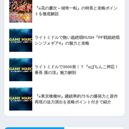
『e花の慶次～傾奇一転』の特長と攻略ポイン
トを徹底解説
ライトミドルで熱い超絶唱RUSH『PF戦姫絶唱
シンフォギア4』の魅力と攻略
ライトミドルで3000発！？『eぱちんこ押忍！
番長 漢の頂』魅力解剖
『e東京喰種W』継続率約75％の爆発力と原作
再現の迫力演出を攻略ポイント付きで紹介