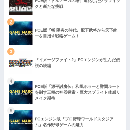
PCE版『ドルアーガの塔』進化したグラフィッ
クと新たな挑戦
2
PCE版『斬 陽炎の時代』配下武将から天下統
一を目指す戦略ゲーム！
3
『イメージファイト2』PCエンジンが生んだ伝
説の続編
4
PCE版『源平討魔伝』和風ホラーと難関ルート
を制す三種の神器探索・巨大スプライト体感リ
メイク期待
5
PCエンジン版『プロ野球ワールドスタジア
ム』名作野球ゲームの魅力