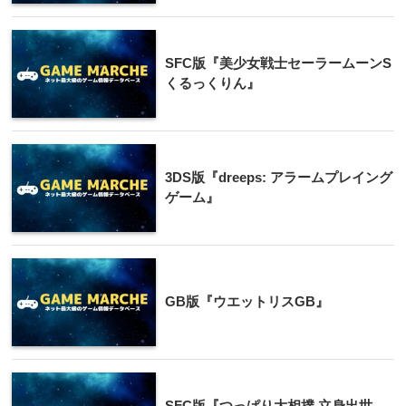
SFC版『美少女戦士セーラームーンS
くるっくりん』
3DS版『dreeps: アラームプレイング
ゲーム』
GB版『ウエットリスGB』
SFC版『つっぱり大相撲 立身出世