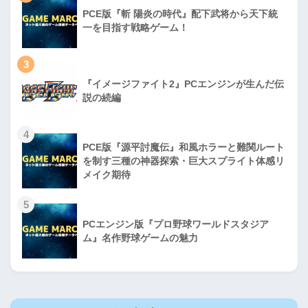
PCE版『斬 陽炎の時代』配下武将から天下統
一を目指す戦略ゲーム！
3
『イメージファイト2』PCエンジンが生んだ伝
説の続編
4
PCE版『源平討魔伝』和風ホラーと難関ルート
を制す三種の神器探索・巨大スプライト体感リ
メイク期待
5
PCエンジン版『プロ野球ワールドスタジア
ム』名作野球ゲームの魅力