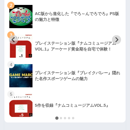
2
AC版から進化した『でろ～んでろでろ』PS版
の魅力と特徴
3
プレイステーション版『ナムコミュージアム
VOL.1』アーケード黄金期を自宅で体験！
4
プレイステーション版『ブレイクバレー』隠れ
た名作スポーツゲームの魅力
5
5作を収録『ナムコミュージアムVOL.5』