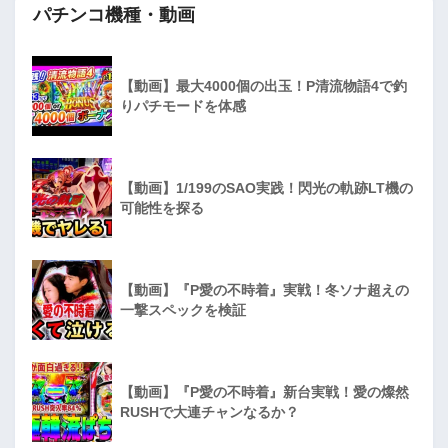
パチンコ機種・動画
【動画】最大4000個の出玉！P清流物語4で釣
りパチモードを体感
【動画】1/199のSAO実践！閃光の軌跡LT機の
可能性を探る
【動画】『P愛の不時着』実戦！冬ソナ超えの
一撃スペックを検証
【動画】『P愛の不時着』新台実戦！愛の燦然
RUSHで大連チャンなるか？