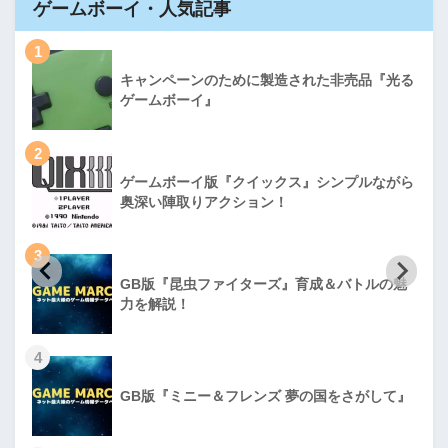
ゲームボーイ・人気記事
1
キャンペーンのために製造された非売品『光る
ゲームボーイ』
2
ゲームボーイ版『クイックス』シンプルながら
奥深い陣取りアクション！
3
GB版『昆虫ファイターズ』育成＆バトルの魅
力を解説！
4
GB版『ミニー＆フレンズ 夢の国をさがして』