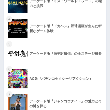
アーケード版『ミス・ワールド96ヌード』の魅
力と挑戦
4
アーケード版『ドカベン』野球漫画が生んだ斬
新なゲーム体験
5
アーケード版『源平討魔伝』の全ステージ概要
6
AC版『パチンコセクシーリアクション』
7
アーケード版『ジャンゴウナイト』の魅力とそ
の謎を探る