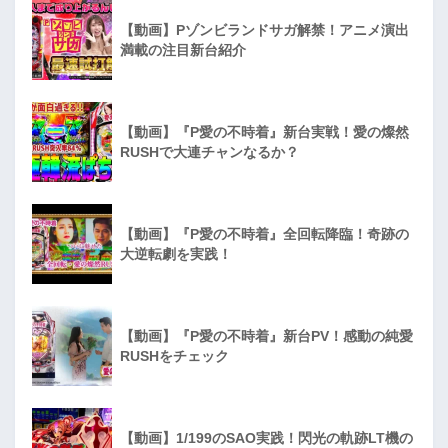
【動画】Pゾンビランドサガ解禁！アニメ演出
満載の注目新台紹介
【動画】『P愛の不時着』新台実戦！愛の燦然
RUSHで大連チャンなるか？
【動画】『P愛の不時着』全回転降臨！奇跡の
大逆転劇を実践！
【動画】『P愛の不時着』新台PV！感動の純愛
RUSHをチェック
【動画】1/199のSAO実践！閃光の軌跡LT機の