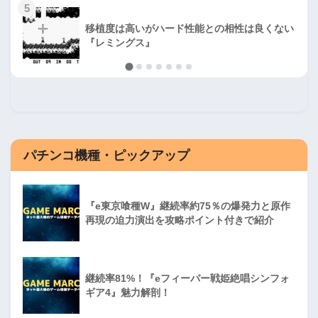
5
移植度は高いがハード性能との相性は良くない
『レミングス』
パチンコ機種・ピックアップ
『e東京喰種W』継続率約75％の爆発力と原作
再現の迫力演出を攻略ポイント付きで紹介
継続率81%！『eフィーバー戦姫絶唱シンフォ
ギア4』魅力解剖！