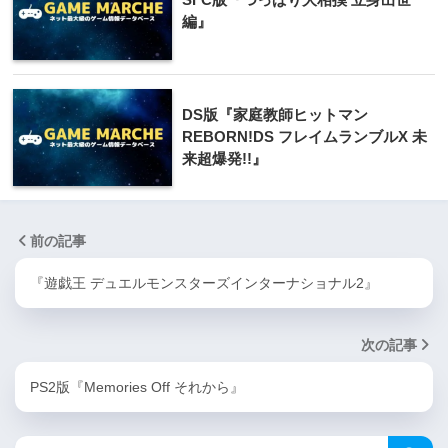
編』
DS版『家庭教師ヒットマン
REBORN!DS フレイムランブルX 未
来超爆発!!』
前の記事
『遊戯王 デュエルモンスターズインターナショナル2』
次の記事
PS2版『Memories Off それから』