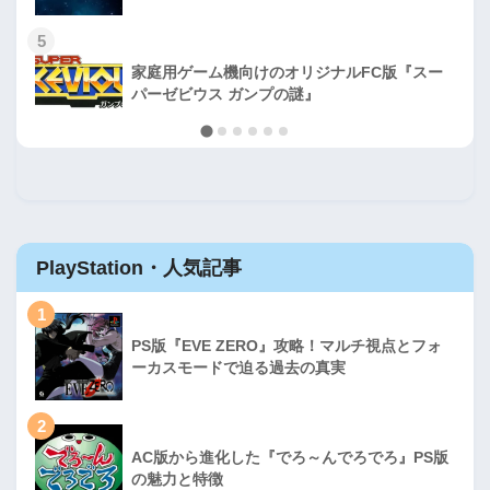
5
家庭用ゲーム機向けのオリジナルFC版『スー
パーゼビウス ガンプの謎』
PlayStation・人気記事
1
PS版『EVE ZERO』攻略！マルチ視点とフォ
ーカスモードで迫る過去の真実
2
AC版から進化した『でろ～んでろでろ』PS版
の魅力と特徴