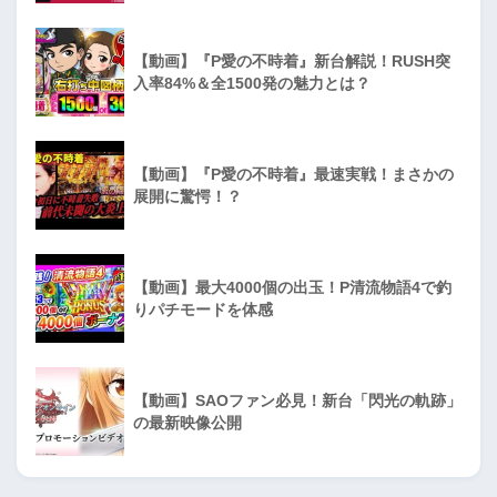
【動画】『P愛の不時着』新台解説！RUSH突
入率84%＆全1500発の魅力とは？
【動画】『P愛の不時着』最速実戦！まさかの
展開に驚愕！？
【動画】最大4000個の出玉！P清流物語4で釣
りパチモードを体感
【動画】SAOファン必見！新台「閃光の軌跡」
の最新映像公開