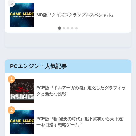
5
MD版『クイズスクランブルスペシャル』
PCエンジン・人気記事
1
PCE版『ドルアーガの塔』進化したグラフィッ
クと新たな挑戦
2
PCE版『斬 陽炎の時代』配下武将から天下統
一を目指す戦略ゲーム！