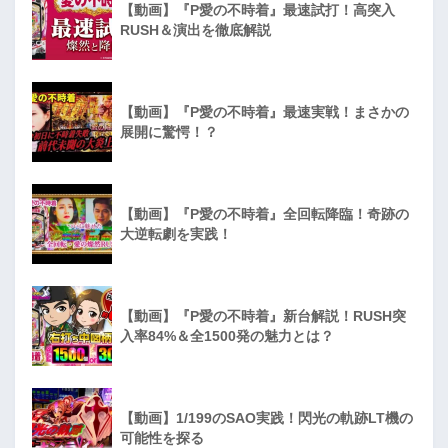
【動画】『P愛の不時着』最速試打！高突入
RUSH＆演出を徹底解説
【動画】『P愛の不時着』最速実戦！まさかの
展開に驚愕！？
【動画】『P愛の不時着』全回転降臨！奇跡の
大逆転劇を実践！
【動画】『P愛の不時着』新台解説！RUSH突
入率84%＆全1500発の魅力とは？
【動画】1/199のSAO実践！閃光の軌跡LT機の
可能性を探る