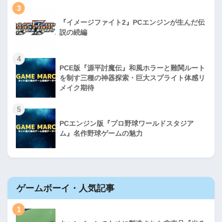
3
『イメージファイト2』PCエンジンが生んだ伝
説の続編
4
PCE版『源平討魔伝』和風ホラーと難関ルート
を制す三種の神器探索・巨大スプライト体感リ
メイク期待
5
PCエンジン版『プロ野球ワールドスタジア
ム』名作野球ゲームの魅力
ゲームボーイ・人気記事
1