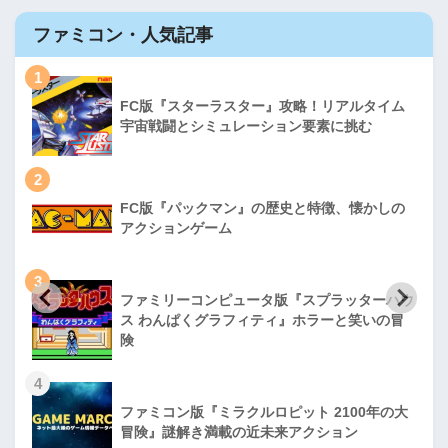
ファミコン・人気記事
1
FC版『スターラスター』攻略！リアルタイム
宇宙戦闘とシミュレーション要素に挑む
2
FC版『パックマン』の歴史と特徴、懐かしの
アクションゲーム
3
ファミリーコンピュータ版『スプラッターハウ
ス わんぱくグラフィティ』ホラーと笑いの冒
険
4
ファミコン版『ミラクルロピット 2100年の大
冒険』謎解き満載の近未来アクション