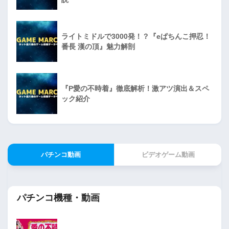
ライトミドルで3000発！？『eぱちんこ押忍！
番長 漢の頂』魅力解剖
『P愛の不時着』徹底解析！激アツ演出＆スペ
ック紹介
パチンコ動画
ビデオゲーム動画
パチンコ機種・動画