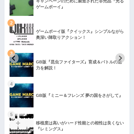
キャンペーンのために製造された非売品『光る
ゲームボーイ』
2
ゲームボーイ版『クイックス』シンプルながら
奥深い陣取りアクション！
3
GB版『昆虫ファイターズ』育成＆バトルの魅
力を解説！
4
GB版『ミニー＆フレンズ 夢の国をさがして』
5
移植度は高いがハード性能との相性は良くない
『レミングス』