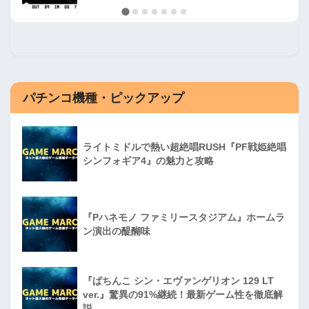
パチンコ機種・ピックアップ
ライトミドルで熱い超絶唱RUSH『PF戦姫絶唱
シンフォギア4』の魅力と攻略
『Pハネモノ ファミリースタジアム』ホームラ
ン演出の醍醐味
『ぱちんこ シン・エヴァンゲリオン 129 LT
ver.』驚異の91%継続！最新ゲーム性を徹底解
説