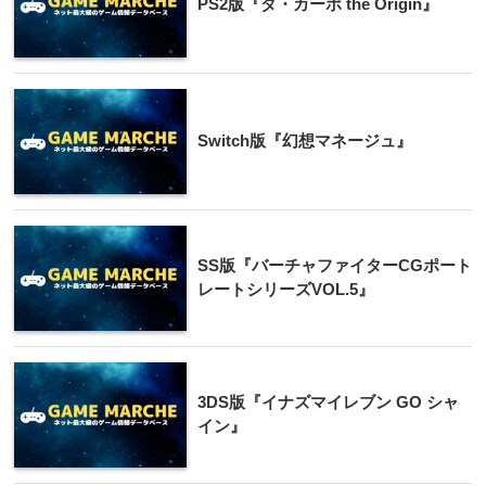
PS2版『ダ・カーポ the Origin』
Switch版『幻想マネージュ』
SS版『バーチャファイターCGポート
レートシリーズVOL.5』
3DS版『イナズマイレブン GO シャ
イン』