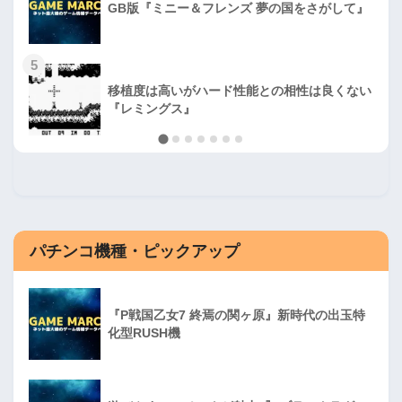
GB版『ミニー＆フレンズ 夢の国をさがして』
5
移植度は高いがハード性能との相性は良くない
『レミングス』
パチンコ機種・ピックアップ
『P戦国乙女7 終焉の関ヶ原』新時代の出玉特
化型RUSH機