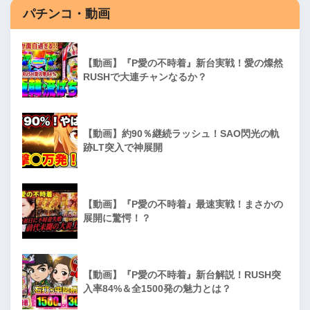
パチンコ・動画
【動画】『P愛の不時着』新台実戦！愛の燦然
RUSHで大連チャンなるか？
【動画】約90％継続ラッシュ！SAO閃光の軌
跡LT突入で神展開
【動画】『P愛の不時着』最速実戦！まさかの
展開に驚愕！？
【動画】『P愛の不時着』新台解説！RUSH突
入率84%＆全1500発の魅力とは？