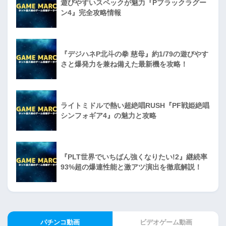
遊びやすいスペックが魅力『Pブラックラグー
ン4』完全攻略情報
『デジハネP北斗の拳 慈母』約1/79の遊びやす
さと爆発力を兼ね備えた最新機を攻略！
ライトミドルで熱い超絶唱RUSH『PF戦姫絶唱
シンフォギア4』の魅力と攻略
『PLT世界でいちばん強くなりたい!2』継続率
93%超の爆連性能と激アツ演出を徹底解説！
パチンコ動画
ビデオゲーム動画