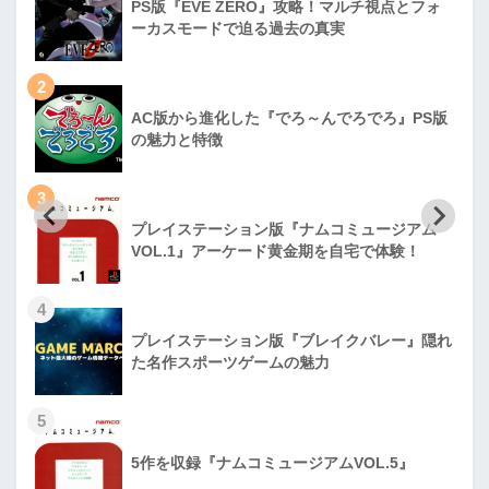
PS版『EVE ZERO』攻略！マルチ視点とフォ
ーカスモードで迫る過去の真実
2
AC版から進化した『でろ～んでろでろ』PS版
の魅力と特徴
3
プレイステーション版『ナムコミュージアム
VOL.1』アーケード黄金期を自宅で体験！
4
プレイステーション版『ブレイクバレー』隠れ
た名作スポーツゲームの魅力
5
5作を収録『ナムコミュージアムVOL.5』