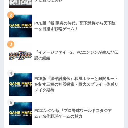
2
PCE版『斬 陽炎の時代』配下武将から天下統
一を目指す戦略ゲーム！
3
『イメージファイト2』PCエンジンが生んだ伝
説の続編
4
PCE版『源平討魔伝』和風ホラーと難関ルート
を制す三種の神器探索・巨大スプライト体感リ
メイク期待
5
PCエンジン版『プロ野球ワールドスタジア
ム』名作野球ゲームの魅力