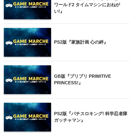
ワールド2 タイムマシンにおねが
い!』
PS2版『家族計画 心の絆』
GB版『プリプリ PRIMITIVE
PRINCESS!』
PS2版『パチスロキング! 科学忍者隊
ガッチャマン』