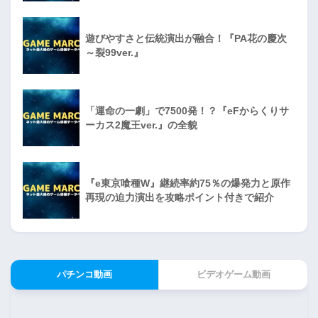
遊びやすさと伝統演出が融合！『PA花の慶次
～裂99ver.』
「運命の一劇」で7500発！？『eFからくりサ
ーカス2魔王ver.』の全貌
『e東京喰種W』継続率約75％の爆発力と原作
再現の迫力演出を攻略ポイント付きで紹介
パチンコ動画
ビデオゲーム動画