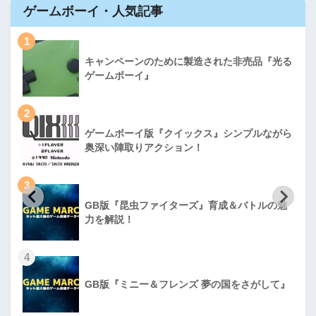
ゲームボーイ・人気記事
1
キャンペーンのために製造された非売品『光る
ゲームボーイ』
2
ゲームボーイ版『クイックス』シンプルながら
奥深い陣取りアクション！
3
GB版『昆虫ファイターズ』育成＆バトルの魅
力を解説！
4
GB版『ミニー＆フレンズ 夢の国をさがして』