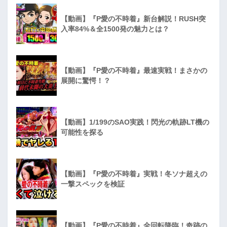
【動画】『P愛の不時着』新台解説！RUSH突
入率84%＆全1500発の魅力とは？
【動画】『P愛の不時着』最速実戦！まさかの
展開に驚愕！？
【動画】1/199のSAO実践！閃光の軌跡LT機の
可能性を探る
【動画】『P愛の不時着』実戦！冬ソナ超えの
一撃スペックを検証
【動画】『P愛の不時着』全回転降臨！奇跡の