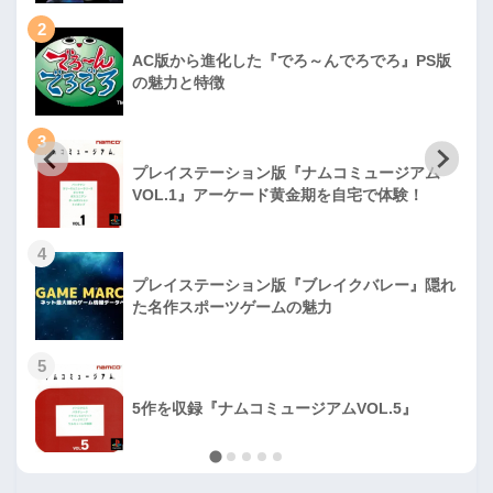
2
AC版から進化した『でろ～んでろでろ』PS版
の魅力と特徴
3
プレイステーション版『ナムコミュージアム
VOL.1』アーケード黄金期を自宅で体験！
4
プレイステーション版『ブレイクバレー』隠れ
た名作スポーツゲームの魅力
5
5作を収録『ナムコミュージアムVOL.5』