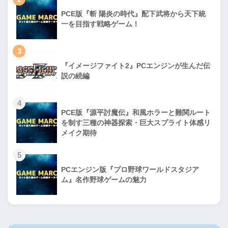
PCE版『斬 陽炎の時代』配下武将から天下統
一を目指す戦略ゲーム！
3
『イメージファイト2』PCエンジンが生んだ伝
説の続編
4
PCE版『源平討魔伝』和風ホラーと難関ルート
を制す三種の神器探索・巨大スプライト体感リ
メイク期待
5
PCエンジン版『プロ野球ワールドスタジア
ム』名作野球ゲームの魅力