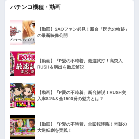
パチンコ機種・動画
【動画】SAOファン必見！新台「閃光の軌跡」
の最新映像公開
【動画】『P愛の不時着』最速試打！高突入
RUSH＆演出を徹底解説
【動画】『P愛の不時着』新台解説！RUSH突
入率84%＆全1500発の魅力とは？
【動画】『P愛の不時着』全回転降臨！奇跡の
大逆転劇を実践！