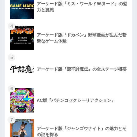
アーケード版『ミス・ワールド96ヌード』の魅
力と挑戦
4
アーケード版『ドカベン』野球漫画が生んだ斬
新なゲーム体験
5
アーケード版『源平討魔伝』の全ステージ概要
6
AC版『パチンコセクシーリアクション』
7
アーケード版『ジャンゴウナイト』の魅力とそ
の謎を探る