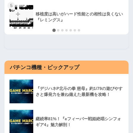
5
移植度は高いがハード性能との相性は良くない
『レミングス』
パチンコ機種・ピックアップ
『デジハネP北斗の拳 慈母』約1/79の遊びやす
さと爆発力を兼ね備えた最新機を攻略！
継続率81%！『eフィーバー戦姫絶唱シンフォ
ギア4』魅力解剖！