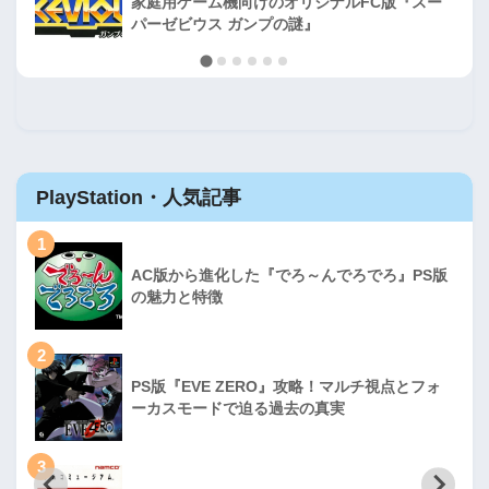
家庭用ゲーム機向けのオリジナルFC版『スー
パーゼビウス ガンプの謎』
PlayStation・人気記事
1
AC版から進化した『でろ～んでろでろ』PS版
の魅力と特徴
2
PS版『EVE ZERO』攻略！マルチ視点とフォ
ーカスモードで迫る過去の真実
3