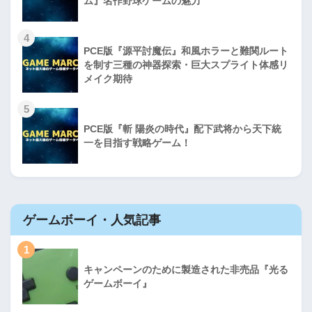
ム』名作野球ゲームの魅力
4
PCE版『源平討魔伝』和風ホラーと難関ルート
を制す三種の神器探索・巨大スプライト体感リ
メイク期待
5
PCE版『斬 陽炎の時代』配下武将から天下統
一を目指す戦略ゲーム！
ゲームボーイ・人気記事
1
キャンペーンのために製造された非売品『光る
ゲームボーイ』