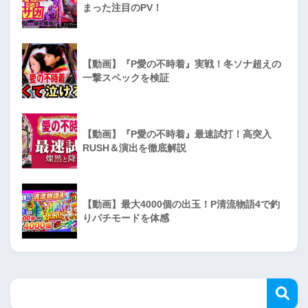
まった注目のPV！
【動画】『P愛の不時着』実戦！冬ソナ超えの
一撃スペックを検証
【動画】『P愛の不時着』最速試打！高突入
RUSH＆演出を徹底解説
【動画】最大4000個の出玉！P清流物語4で釣
りパチモードを体感