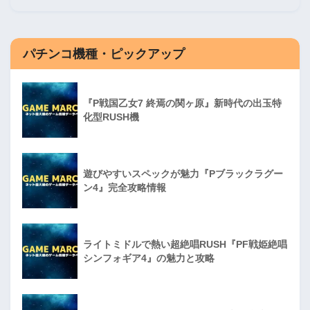
パチンコ機種・ピックアップ
『P戦国乙女7 終焉の関ヶ原』新時代の出玉特
化型RUSH機
遊びやすいスペックが魅力『Pブラックラグー
ン4』完全攻略情報
ライトミドルで熱い超絶唱RUSH『PF戦姫絶唱
シンフォギア4』の魅力と攻略