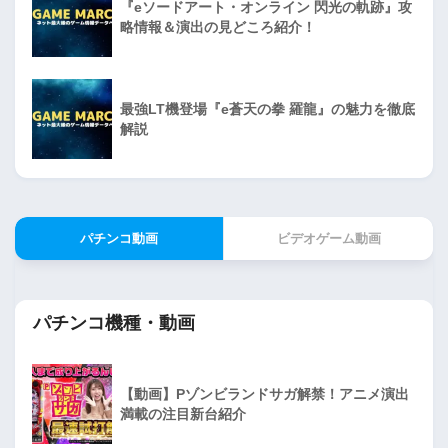
『eソードアート・オンライン 閃光の軌跡』攻
略情報＆演出の見どころ紹介！
最強LT機登場『e蒼天の拳 羅龍』の魅力を徹底
解説
パチンコ動画
ビデオゲーム動画
パチンコ機種・動画
【動画】Pゾンビランドサガ解禁！アニメ演出
満載の注目新台紹介