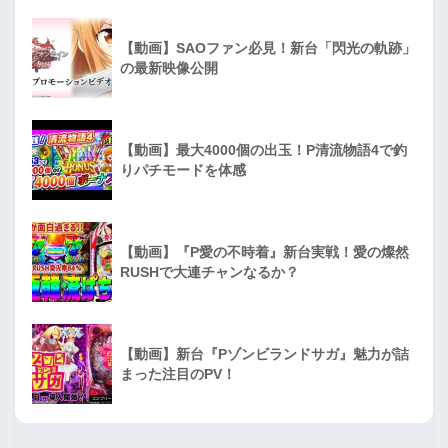
【動画】SAOファン必見！新台「閃光の軌跡」
の最新映像公開
【動画】最大4000個の出玉！P清流物語4で釣
りパチモードを体感
【動画】『P愛の不時着』新台実戦！愛の燦然
RUSHで大連チャンなるか？
【動画】新台『Pゾンビランドサガ』魅力が詰
まった注目のPV！