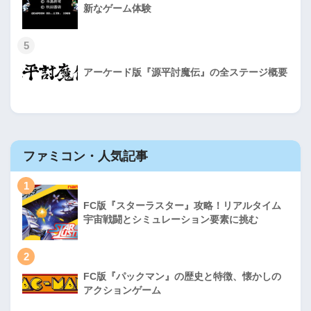
新なゲーム体験
5
アーケード版『源平討魔伝』の全ステージ概要
ファミコン・人気記事
1
FC版『スターラスター』攻略！リアルタイム
宇宙戦闘とシミュレーション要素に挑む
2
FC版『パックマン』の歴史と特徴、懐かしの
アクションゲーム