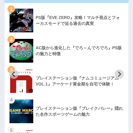
1
PS版『EVE ZERO』攻略！マルチ視点とフォ
ーカスモードで迫る過去の真実
2
AC版から進化した『でろ～んでろでろ』PS版
の魅力と特徴
3
プレイステーション版『ナムコミュージアム
VOL.1』アーケード黄金期を自宅で体験！
4
プレイステーション版『ブレイクバレー』隠れ
た名作スポーツゲームの魅力
5