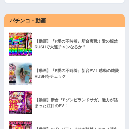
パチンコ・動画
【動画】『P愛の不時着』新台実戦！愛の燦然
RUSHで大連チャンなるか？
【動画】『P愛の不時着』新台PV！感動の純愛
RUSHをチェック
【動画】新台『Pゾンビランドサガ』魅力が詰
まった注目のPV！