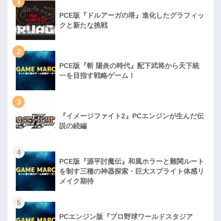
1
PCE版『ドルアーガの塔』進化したグラフィッ
クと新たな挑戦
2
PCE版『斬 陽炎の時代』配下武将から天下統
一を目指す戦略ゲーム！
3
『イメージファイト2』PCエンジンが生んだ伝
説の続編
4
PCE版『源平討魔伝』和風ホラーと難関ルート
を制す三種の神器探索・巨大スプライト体感リ
メイク期待
5
PCエンジン版『プロ野球ワールドスタジア