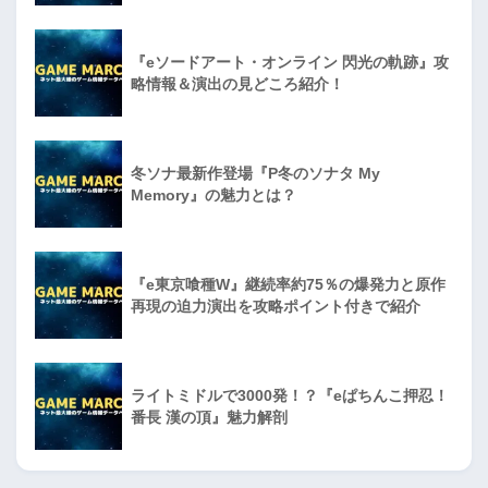
『eソードアート・オンライン 閃光の軌跡』攻
略情報＆演出の見どころ紹介！
冬ソナ最新作登場『P冬のソナタ My
Memory』の魅力とは？
『e東京喰種W』継続率約75％の爆発力と原作
再現の迫力演出を攻略ポイント付きで紹介
ライトミドルで3000発！？『eぱちんこ押忍！
番長 漢の頂』魅力解剖