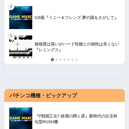
4
GB版『ミニー＆フレンズ 夢の国をさがして』
5
移植度は高いがハード性能との相性は良くない
『レミングス』
パチンコ機種・ピックアップ
『P戦国乙女7 終焉の関ヶ原』新時代の出玉特
化型RUSH機