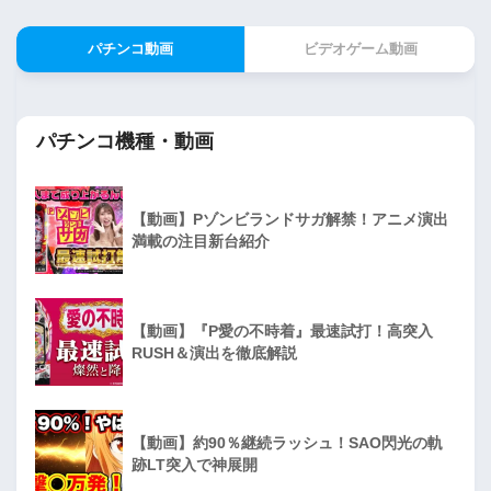
パチンコ動画
ビデオゲーム動画
パチンコ機種・動画
【動画】Pゾンビランドサガ解禁！アニメ演出
満載の注目新台紹介
【動画】『P愛の不時着』最速試打！高突入
RUSH＆演出を徹底解説
【動画】約90％継続ラッシュ！SAO閃光の軌
跡LT突入で神展開