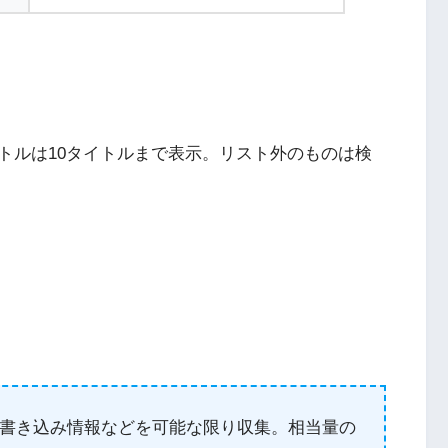
トルは10タイトルまで表示。リスト外のものは検
Nintendo Switch・人気記事
1
Nintendo Switch版『タベオウジ
フィットネス・
ャ』料理とバトルの融合が魅力の
新感覚ゲーム
2
エストX』シリ
PS4とSwitchで復刻『VS.スター
書き込み情報などを可能な限り収集。相当量の
化の挑戦
ラスター』徹底解析