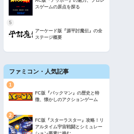
AC版『アッポー』の魅力、プロレ
スゲームの原点を探る
5
アーケード版『源平討魔伝』の全
ステージ概要
ファミコン・人気記事
スーパ
1
1
FC版『パックマン』の歴史と特
徴、懐かしのアクションゲーム
2
2
FC版『スターラスター』攻略！リ
アルタイム宇宙戦闘とシミュレー
ション要素に挑む