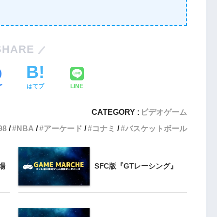
3
クライマー
Switch版『ナムコミュージアム
ンと障害物突破
（パックマンVS.持っている人と
SHARE
対戦版）』
4
【動画】1993年の名作復活！エメ
ア
はてブ
LINE
』
ラルディア特集でゲームの深層に
迫る
CATEGORY :
ビデオゲーム
5
『エメラルディア』がPS4と
98
NBA
アーケード
コナミ
バスケットボール
 20周年スペ
Switchで蘇る！パズルゲームの新
』
たな挑戦
場
SFC版『GTレーシング』