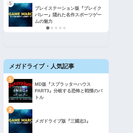
5
5
プレイステーション版『ブレイク
バレー』隠れた名作スポーツゲー
ムの魅力
メガドライブ・人気記事
セガマ
1
1
MD版『スプラッターハウス
PART3』分岐する恐怖と戦慄のバ
トル
2
2
メガドライブ版『三國志3』