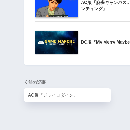
PlayStation4・人気記事
AC版『麻雀キャンパス 
ンティング』
1
PS4とSwitchで復刻
ラスター』徹底解析
DC版『My Merry Mayb
2
PS4版『迷宮経営SLG Z
DG OfflineVer』
3
【動画】1993年の
前の記事
ラルディア特集でゲ
迫る
AC版『ジャイロダイン』
4
『エメラルディア』が
Switchで蘇る！パ
たな挑戦