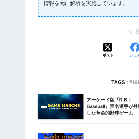
情報を元に解析を実施しています。
3
Wii版『クレイジー
Wii』直感アクショ
の楽しさ
4
ポスト
シェ
『星のカービィ Wii
5
TAGS :
19
Wii版『星のカービィ
シャルコレクション
アーケード版『R.B.I.
Baseball』実名選手が登
した革命的野球ゲーム