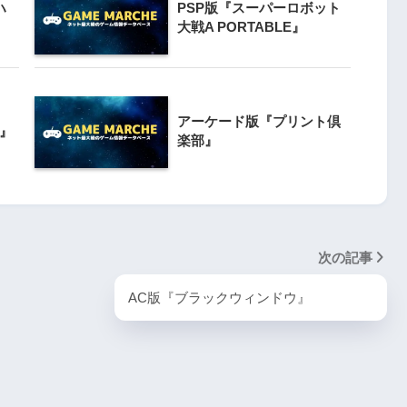
PlayStation5・人気記事
ハ
PSP版『スーパーロボット
大戦A PORTABLE』
1
『VS.スター
PS5版『デーモンズソウル』
アーケード版『プリント倶
e』
2
楽部』
ombie6tal
『ゴーストワイヤー トーキョー』
3
名作復活！エメ
次の記事
ームの深層に
PS5版『ダート5』
AC版『ブラックウィンドウ』
4
PS4と
ズルゲームの新
PS5版『ストリートファイター6』