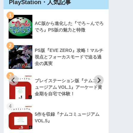
PlayStation・人気記事
Play
1
1
AC版から進化した『でろ～んでろ
でろ』PS版の魅力と特徴
2
2
PS版『EVE ZERO』攻略！マルチ
視点とフォーカスモードで迫る過
去の真実
3
3
プレイステーション版『ナムコミ
ュージアム VOL.1』アーケード黄
金期を自宅で体験！
4
4
5作を収録『ナムコミュージアム
VOL.5』