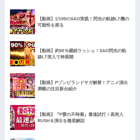
【動画】1/199のSAO実践！閃光の軌跡LT機の
可能性を探る
【動画】約90％継続ラッシュ！SAO閃光の軌
跡LT突入で神展開
【動画】Pゾンビランドサガ解禁！アニメ演出
満載の注目新台紹介
【動画】『P愛の不時着』最速試打！高突入
RUSH＆演出を徹底解説