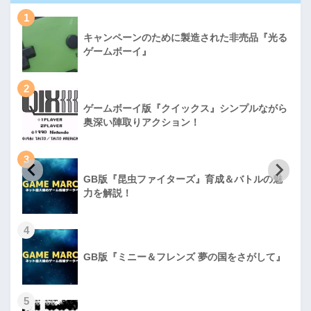
1
キャンペーンのために製造された非売品『光る
ゲームボーイ』
2
ゲームボーイ版『クイックス』シンプルながら
奥深い陣取りアクション！
3
GB版『昆虫ファイターズ』育成＆バトルの魅
力を解説！
4
GB版『ミニー＆フレンズ 夢の国をさがして』
5