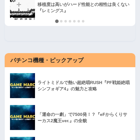
移植度は高いがハード性能との相性は良くない
『レミングス』
パチンコ機種・ピックアップ
ライトミドルで熱い超絶唱RUSH『PF戦姫絶唱
シンフォギア4』の魅力と攻略
「運命の一劇」で7500発！？『eFからくりサ
ーカス2魔王ver.』の全貌