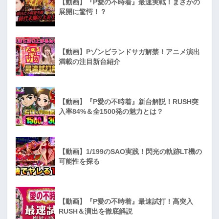
【動画】『P愛の不時着』最速実戦！まさかの
展開に驚愕！？
【動画】Pゾンビランドサガ解禁！アニメ演出
満載の注目新台紹介
【動画】『P愛の不時着』新台解説！RUSH突
入率84%＆全1500発の魅力とは？
【動画】1/199のSAO実践！閃光の軌跡LT機の
可能性を探る
【動画】『P愛の不時着』最速試打！高突入
RUSH＆演出を徹底解説