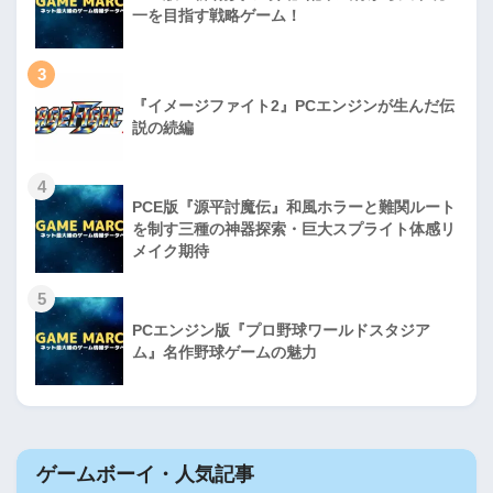
一を目指す戦略ゲーム！
3
『イメージファイト2』PCエンジンが生んだ伝
説の続編
4
PCE版『源平討魔伝』和風ホラーと難関ルート
を制す三種の神器探索・巨大スプライト体感リ
メイク期待
5
PCエンジン版『プロ野球ワールドスタジア
ム』名作野球ゲームの魅力
ゲームボーイ・人気記事