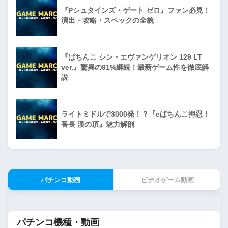
『Pシュタインズ・ゲート ゼロ』ファン必見！
演出・攻略・スペックの全貌
『ぱちんこ シン・エヴァンゲリオン 129 LT
ver.』驚異の91%継続！最新ゲーム性を徹底解
説
ライトミドルで3000発！？『eぱちんこ押忍！
番長 漢の頂』魅力解剖
パチンコ動画
ビデオゲーム動画
パチンコ機種・動画