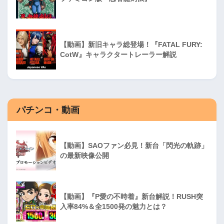
【動画】新旧キャラ総登場！『FATAL FURY:
CotW』キャラクタートレーラー解説
パチンコ・動画
【動画】SAOファン必見！新台「閃光の軌跡」
の最新映像公開
【動画】『P愛の不時着』新台解説！RUSH突
入率84%＆全1500発の魅力とは？