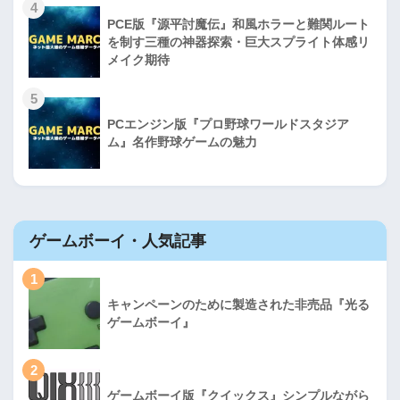
4
PCE版『源平討魔伝』和風ホラーと難関ルート
を制す三種の神器探索・巨大スプライト体感リ
メイク期待
5
PCエンジン版『プロ野球ワールドスタジア
ム』名作野球ゲームの魅力
ゲームボーイ・人気記事
1
キャンペーンのために製造された非売品『光る
ゲームボーイ』
2
ゲームボーイ版『クイックス』シンプルながら