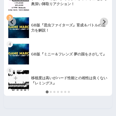
奥深い陣取りアクション！
3
GB版『昆虫ファイターズ』育成＆バトルの魅
力を解説！
4
GB版『ミニー＆フレンズ 夢の国をさがして』
5
移植度は高いがハード性能との相性は良くない
『レミングス』