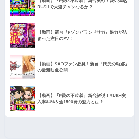
【動画】『P愛の不時着』新台実戦！愛の燦然
RUSHで大連チャンなるか？
【動画】新台『Pゾンビランドサガ』魅力が詰
まった注目のPV！
【動画】SAOファン必見！新台「閃光の軌跡」
の最新映像公開
【動画】『P愛の不時着』新台解説！RUSH突
入率84%＆全1500発の魅力とは？