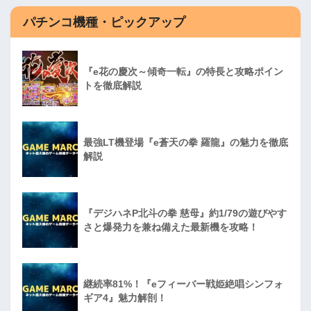
パチンコ機種・ピックアップ
『e花の慶次～傾奇一転』の特長と攻略ポイン
トを徹底解説
最強LT機登場『e蒼天の拳 羅龍』の魅力を徹底
解説
『デジハネP北斗の拳 慈母』約1/79の遊びやす
さと爆発力を兼ね備えた最新機を攻略！
継続率81%！『eフィーバー戦姫絶唱シンフォ
ギア4』魅力解剖！