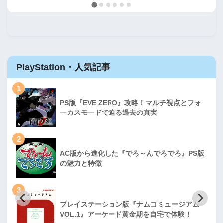
PlayStation・人気記事
1
PS版『EVE ZERO』攻略！マルチ視点とフォ
ーカスモードで迫る過去の真実
2
AC版から進化した『でろ～んでろでろ』PS版
の魅力と特徴
3
プレイステーション版『ナムコミュージアム
VOL.1』アーケード黄金期を自宅で体験！