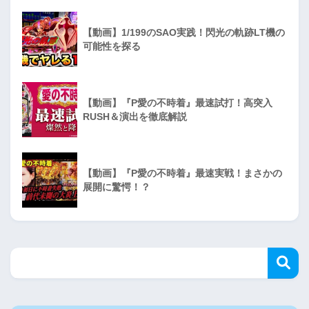
【動画】1/199のSAO実践！閃光の軌跡LT機の
可能性を探る
【動画】『P愛の不時着』最速試打！高突入
RUSH＆演出を徹底解説
【動画】『P愛の不時着』最速実戦！まさかの
展開に驚愕！？