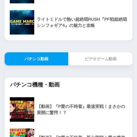
ライトミドルで熱い超絶唱RUSH『PF戦姫絶唱
シンフォギア4』の魅力と攻略
パチンコ動画
ビデオゲーム動画
パチンコ機種・動画
【動画】『P愛の不時着』最速実戦！まさかの
展開に驚愕！？