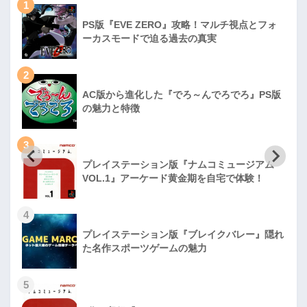
1
PS版『EVE ZERO』攻略！マルチ視点とフォ
ーカスモードで迫る過去の真実
2
AC版から進化した『でろ～んでろでろ』PS版
の魅力と特徴
3
プレイステーション版『ナムコミュージアム
VOL.1』アーケード黄金期を自宅で体験！
4
プレイステーション版『ブレイクバレー』隠れ
た名作スポーツゲームの魅力
5