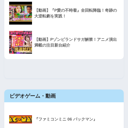
【動画】『P愛の不時着』全回転降臨！奇跡の
大逆転劇を実践！
【動画】Pゾンビランドサガ解禁！アニメ演出
満載の注目新台紹介
ビデオゲーム・動画
『ファミコンミニ 06 パックマン』