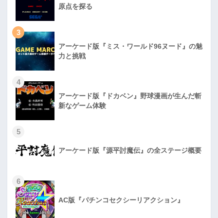
原点を探る
3
アーケード版『ミス・ワールド96ヌード』の魅
力と挑戦
4
アーケード版『ドカベン』野球漫画が生んだ斬
新なゲーム体験
5
アーケード版『源平討魔伝』の全ステージ概要
6
AC版『パチンコセクシーリアクション』