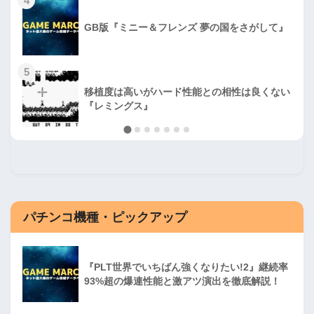
4
GB版『ミニー＆フレンズ 夢の国をさがして』
5
移植度は高いがハード性能との相性は良くない
『レミングス』
パチンコ機種・ピックアップ
『PLT世界でいちばん強くなりたい!2』継続率
93%超の爆連性能と激アツ演出を徹底解説！