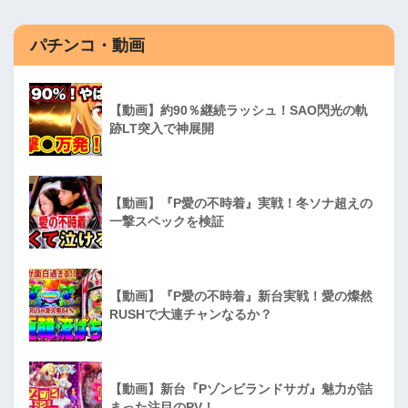
パチンコ・動画
【動画】約90％継続ラッシュ！SAO閃光の軌
跡LT突入で神展開
【動画】『P愛の不時着』実戦！冬ソナ超えの
一撃スペックを検証
【動画】『P愛の不時着』新台実戦！愛の燦然
RUSHで大連チャンなるか？
【動画】新台『Pゾンビランドサガ』魅力が詰
まった注目のPV！