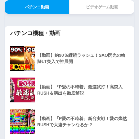
パチンコ動画
ビデオゲーム動画
パチンコ機種・動画
【動画】約90％継続ラッシュ！SAO閃光の軌
跡LT突入で神展開
【動画】『P愛の不時着』最速試打！高突入
RUSH＆演出を徹底解説
【動画】『P愛の不時着』新台実戦！愛の燦然
RUSHで大連チャンなるか？