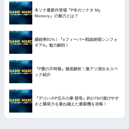
冬ソナ最新作登場『P冬のソナタ My
Memory』の魅力とは？
継続率81%！『eフィーバー戦姫絶唱シンフォ
ギア4』魅力解剖！
『P愛の不時着』徹底解析！激アツ演出＆スペ
ック紹介
『デジハネP北斗の拳 慈母』約1/79の遊びやす
さと爆発力を兼ね備えた最新機を攻略！