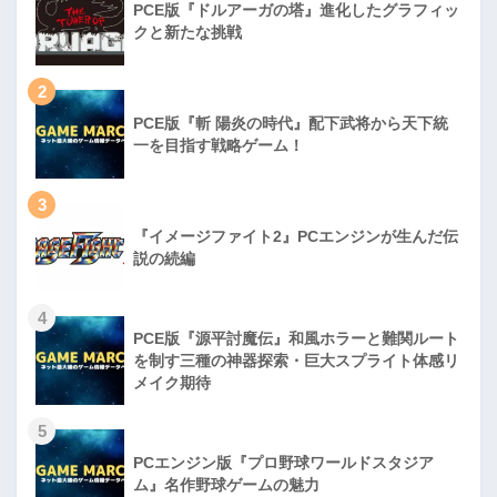
PCE版『ドルアーガの塔』進化したグラフィッ
クと新たな挑戦
2
PCE版『斬 陽炎の時代』配下武将から天下統
一を目指す戦略ゲーム！
3
『イメージファイト2』PCエンジンが生んだ伝
説の続編
4
PCE版『源平討魔伝』和風ホラーと難関ルート
を制す三種の神器探索・巨大スプライト体感リ
メイク期待
5
PCエンジン版『プロ野球ワールドスタジア
ム』名作野球ゲームの魅力