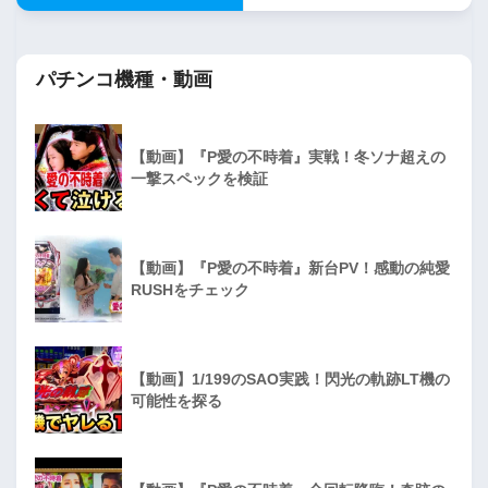
パチンコ機種・動画
【動画】『P愛の不時着』実戦！冬ソナ超えの
一撃スペックを検証
【動画】『P愛の不時着』新台PV！感動の純愛
RUSHをチェック
【動画】1/199のSAO実践！閃光の軌跡LT機の
可能性を探る