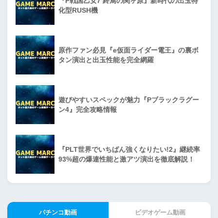
『P戦国乙女7 終焉の関ヶ原』新時代の出玉特
化型RUSH機
原作ファン必見『e仮面ライダー電王』の裏ボ
タン演出と出玉性能を完全網羅
遊びやすいスペックが魅力『Pブラックラグー
ン4』完全攻略情報
『PLT世界でいちばん強くなりたい!2』継続率
93%超の爆連性能と激アツ演出を徹底解説！
パチンコ動画
ビデオゲーム動画