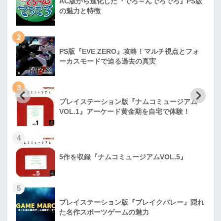
AC版から進化した『でろ～んでろでろ』PS版
の魅力と特徴
2
PS版『EVE ZERO』攻略！マルチ視点とフォ
ーカスモードで迫る過去の真実
3
プレイステーション版『ナムコミュージアム
VOL.1』アーケード黄金期を自宅で体験！
4
5作を収録『ナムコミュージアムVOL.5』
5
プレイステーション版『ブレイクバレー』隠れ
た名作スポーツゲームの魅力