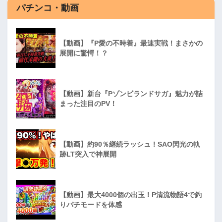
パチンコ・動画
【動画】『P愛の不時着』最速実戦！まさかの
展開に驚愕！？
【動画】新台『Pゾンビランドサガ』魅力が詰
まった注目のPV！
【動画】約90％継続ラッシュ！SAO閃光の軌
跡LT突入で神展開
【動画】最大4000個の出玉！P清流物語4で釣
りパチモードを体感