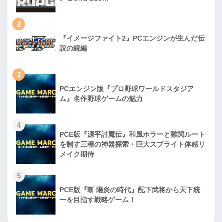
2
『イメージファイト2』PCエンジンが生んだ伝
説の続編
3
PCエンジン版『プロ野球ワールドスタジア
ム』名作野球ゲームの魅力
4
PCE版『源平討魔伝』和風ホラーと難関ルート
を制す三種の神器探索・巨大スプライト体感リ
メイク期待
5
PCE版『斬 陽炎の時代』配下武将から天下統
一を目指す戦略ゲーム！