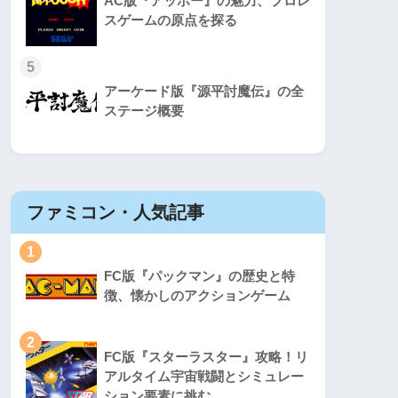
AC版『アッポー』の魅力、プロレ
スゲームの原点を探る
5
アーケード版『源平討魔伝』の全
ステージ概要
ファミコン・人気記事
スーパ
1
1
FC版『パックマン』の歴史と特
徴、懐かしのアクションゲーム
2
2
FC版『スターラスター』攻略！リ
アルタイム宇宙戦闘とシミュレー
ション要素に挑む