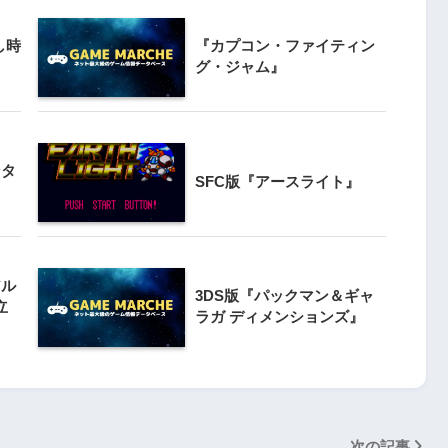
3
し時
『カプコン・ファイティン
クライマー
Switch版『ナムコミュージアム
グ・ジャム』
ンと障害物突破
（パックマンVS.持っている人と
対戦版）』
4
【動画】1993年の名作復活！エメ
ンタ
』
ラルディア特集でゲームの深層に
SFC版『アースライト』
迫る
5
『エメラルディア』がPS4と
 20周年スペ
Switchで蘇る！パズルゲームの新
アル
』
3DS版『パックマン＆ギャ
たな挑戦
立
ラガ ディメンションズ』
次の記事