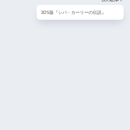
PlayStation5・人気記事
3DS版『シバ・カーリーの伝説』
1
『VS.スター
PS5版『デーモンズソウル』
2
ombie6tal
PS5版『ダート5』
3
名作復活！エメ
ームの深層に
PS5版『ストリートファイター6』
4
PS4と
ズルゲームの新
『ゴーストワイヤー トーキョー』