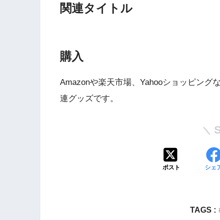
関連タイトル
購入
Amazonや楽天市場、Yahooショッピ
連グッズです。
Wii・人気記事
1
WiiU版『ズンバ・
ワールドパーティ』
ポスト
シェ
2
Wii版『ドラゴンク
TAGS :
ーズ初のオンライン