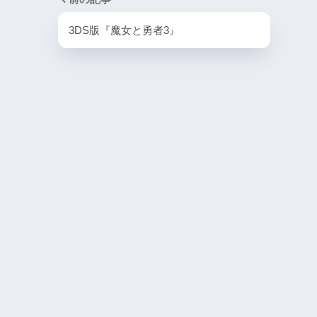
PlayStation4・人気記事
3DS版『魔女と勇者3』
1
PS4とSwitchで復刻
ラスター』徹底解析
2
PS4版『迷宮経営SLG Z
DG OfflineVer』
3
【動画】1993年の
ラルディア特集でゲ
迫る
4
『エメラルディア』が
Switchで蘇る！パ
たな挑戦