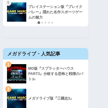
5
5
プレイステーション版『ブレイク
バレー』隠れた名作スポーツゲー
ムの魅力
メガドライブ・人気記事
セガマ
1
1
MD版『スプラッターハウス
PART3』分岐する恐怖と戦慄のバ
トル
2
2
メガドライブ版『三國志3』