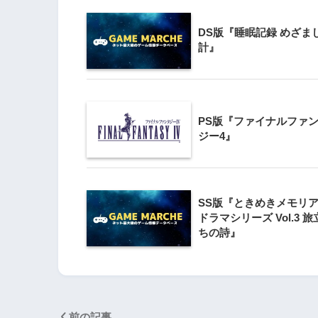
3
DS版『睡眠記録 めざま
Wii版『クレイジー
計』
Wii』直感アクショ
の楽しさ
4
PS版『ファイナルファ
『星のカービィ Wii
ジー4』
5
Wii版『星のカービィ
SS版『ときめきメモリ
シャルコレクション
ドラマシリーズ Vol.3 旅
ちの詩』
前の記事