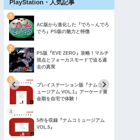
PlayStation・人気記事
Play
1
1
AC版から進化した『でろ～んでろ
でろ』PS版の魅力と特徴
2
2
PS版『EVE ZERO』攻略！マルチ
視点とフォーカスモードで迫る過
去の真実
3
3
プレイステーション版『ナムコミ
ュージアム VOL.1』アーケード黄
金期を自宅で体験！
4
4
5作を収録『ナムコミュージアム
VOL.5』