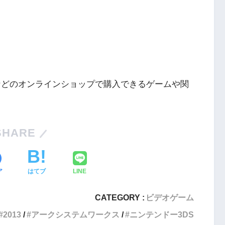
ングなどのオンラインショップで購入できるゲームや関
Nintendo Switch・人気記事
SHARE
1
Nintendo Switch版『タベオウジ
フィットネス・
ャ』料理とバトルの融合が魅力の
ア
はてブ
LINE
新感覚ゲーム
2
CATEGORY :
ビデオゲーム
エストX』シリ
PS4とSwitchで復刻『VS.スター
2013
アークシステムワークス
ニンテンドー3DS
化の挑戦
ラスター』徹底解析