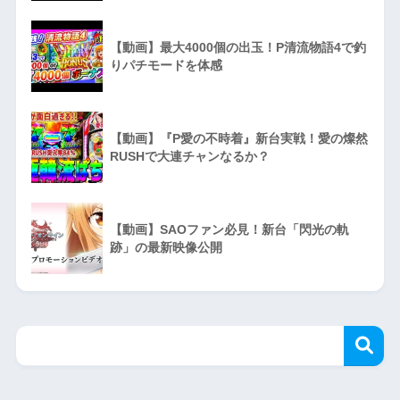
【動画】最大4000個の出玉！P清流物語4で釣
りパチモードを体感
【動画】『P愛の不時着』新台実戦！愛の燦然
RUSHで大連チャンなるか？
【動画】SAOファン必見！新台「閃光の軌
跡」の最新映像公開