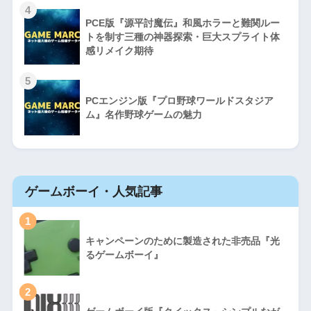
4
PCE版『源平討魔伝』和風ホラーと難関ルー
トを制す三種の神器探索・巨大スプライト体
感リメイク期待
5
PCエンジン版『プロ野球ワールドスタジア
ム』名作野球ゲームの魅力
ゲームボーイ・人気記事
1
キャンペーンのために製造された非売品『光
るゲームボーイ』
2