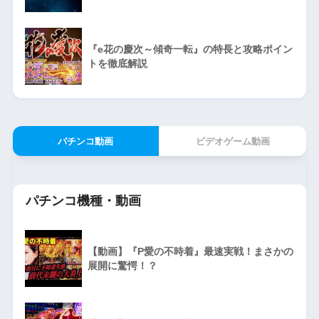
『e花の慶次～傾奇一転』の特長と攻略ポイン
トを徹底解説
パチンコ動画
ビデオゲーム動画
パチンコ機種・動画
【動画】『P愛の不時着』最速実戦！まさかの
展開に驚愕！？