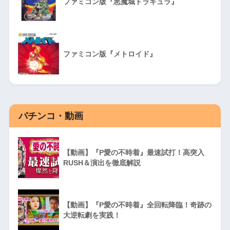
ファミコン版『悪魔城ドラキュラ』
ファミコン版『メトロイド』
パチンコ・動画
【動画】『P愛の不時着』最速試打！高突入
RUSH＆演出を徹底解説
【動画】『P愛の不時着』全回転降臨！奇跡の
大逆転劇を実践！