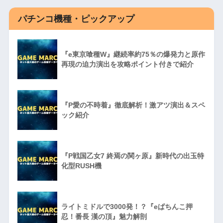
パチンコ機種・ピックアップ
『e東京喰種W』継続率約75％の爆発力と原作
再現の迫力演出を攻略ポイント付きで紹介
『P愛の不時着』徹底解析！激アツ演出＆スペ
ック紹介
『P戦国乙女7 終焉の関ヶ原』新時代の出玉特
化型RUSH機
ライトミドルで3000発！？『eぱちんこ押
忍！番長 漢の頂』魅力解剖