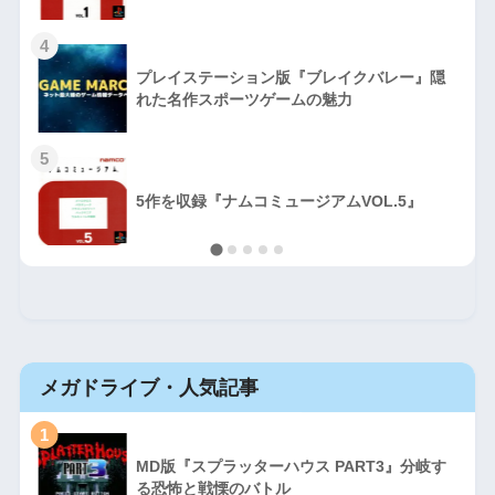
4
プレイステーション版『ブレイクバレー』隠
れた名作スポーツゲームの魅力
5
5作を収録『ナムコミュージアムVOL.5』
メガドライブ・人気記事
1
MD版『スプラッターハウス PART3』分岐す
る恐怖と戦慄のバトル