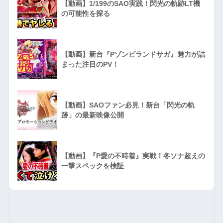
【動画】1/199のSAO実践！閃光の軌跡LT機
の可能性を探る
【動画】新台『Pゾンビランドサガ』魅力が詰
まった注目のPV！
【動画】SAOファン必見！新台「閃光の軌
跡」の最新映像公開
【動画】『P愛の不時着』実戦！冬ソナ超えの
一撃スペックを検証