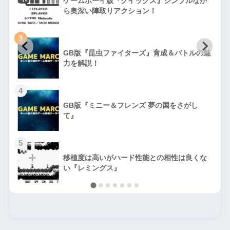
ゲームボーイ版『クイックス』シンプルなが
ら奥深い陣取りアクション！
3
GB版『昆虫ファイターズ』育成＆バトルの魅
力を解説！
4
GB版『ミニー＆フレンズ 夢の国をさがし
て』
5
移植度は高いがハード性能との相性は良くな
い『レミングス』