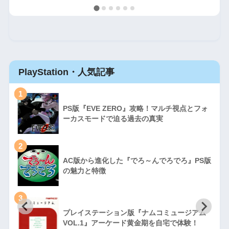
PlayStation・人気記事
1
PS版『EVE ZERO』攻略！マルチ視点とフォ
ーカスモードで迫る過去の真実
2
AC版から進化した『でろ～んでろでろ』PS版
の魅力と特徴
3
プレイステーション版『ナムコミュージアム
VOL.1』アーケード黄金期を自宅で体験！