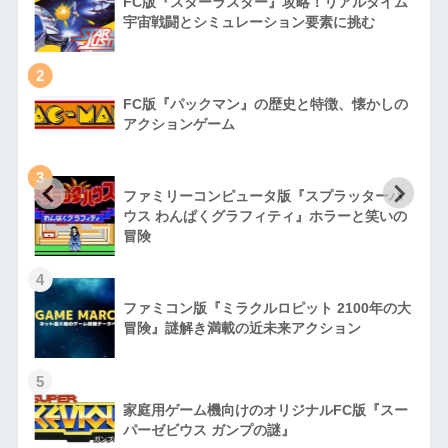
FC版『スターラスター』攻略！リアルタイム
宇宙戦闘とシミュレーション要素に挑む
2
FC版『パックマン』の歴史と特徴、懐かしの
アクションゲーム
3
ファミリーコンピュータ版『スプラッターハ
徹
ウス わんぱくグラフィティ』ホラーと笑いの
冒険
4
ファミコン版『ミラクルロピット 2100年の大
冒険』謎解き満載の近未来アクション
5
家庭用ゲーム機向けのオリジナルFC版『スー
パーゼビウス ガンプの謎』