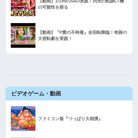
【動画】1/199のSAO実践！閃光の軌跡LT機
の可能性を探る
【動画】『P愛の不時着』全回転降臨！奇跡の
大逆転劇を実践！
ビデオゲーム・動画
ファミコン版『つっぱり大相撲』