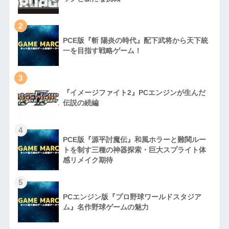
2
PCE版『斬 陽炎の時代』配下武将から天下統
一を目指す戦略ゲーム！
3
『イメージファイト2』PCエンジンが生んだ
伝説の続編
4
PCE版『源平討魔伝』和風ホラーと難関ルー
トを制す三種の神器探索・巨大スプライト体
感リメイク期待
5
PCエンジン版『プロ野球ワールドスタジア
ム』名作野球ゲームの魅力