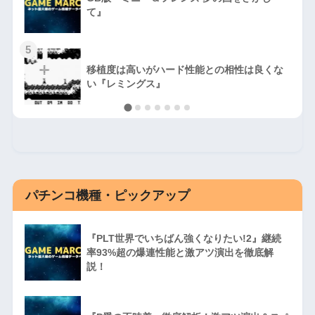
て』
5
移植度は高いがハード性能との相性は良くな
い『レミングス』
パチンコ機種・ピックアップ
『PLT世界でいちばん強くなりたい!2』継続
率93%超の爆連性能と激アツ演出を徹底解
説！