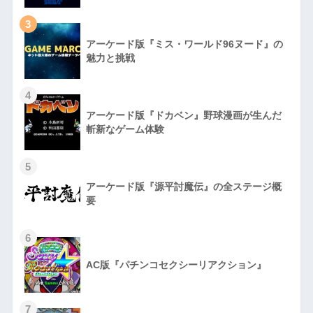
3
アーケード版『ミス・ワールド96ヌード』の
魅力と挑戦
4
アーケード版『ドカベン』野球漫画が生んだ
斬新なゲーム体験
5
アーケード版『源平討魔伝』の全ステージ概
要
6
AC版『パチンコセクシーリアクション』
7