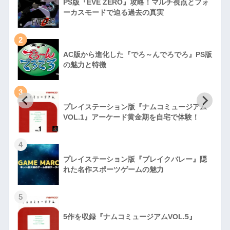
PS版『EVE ZERO』攻略！マルチ視点とフォ
ーカスモードで迫る過去の真実
2
AC版から進化した『でろ～んでろでろ』PS版
の魅力と特徴
3
プレイステーション版『ナムコミュージアム
VOL.1』アーケード黄金期を自宅で体験！
4
プレイステーション版『ブレイクバレー』隠
れた名作スポーツゲームの魅力
5
5作を収録『ナムコミュージアムVOL.5』