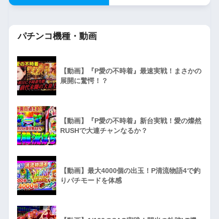
パチンコ機種・動画
【動画】『P愛の不時着』最速実戦！まさかの
展開に驚愕！？
【動画】『P愛の不時着』新台実戦！愛の燦然
RUSHで大連チャンなるか？
【動画】最大4000個の出玉！P清流物語4で釣
りパチモードを体感