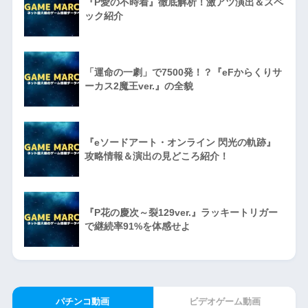
『P愛の不時着』徹底解析！激アツ演出＆スペ
ック紹介
「運命の一劇」で7500発！？『eFからくりサ
ーカス2魔王ver.』の全貌
『eソードアート・オンライン 閃光の軌跡』
攻略情報＆演出の見どころ紹介！
『P花の慶次～裂129ver.』ラッキートリガー
で継続率91%を体感せよ
パチンコ動画
ビデオゲーム動画