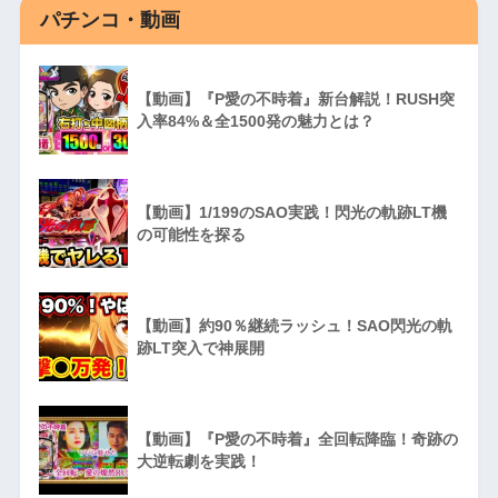
パチンコ・動画
【動画】『P愛の不時着』新台解説！RUSH突
入率84%＆全1500発の魅力とは？
【動画】1/199のSAO実践！閃光の軌跡LT機
の可能性を探る
【動画】約90％継続ラッシュ！SAO閃光の軌
跡LT突入で神展開
【動画】『P愛の不時着』全回転降臨！奇跡の
大逆転劇を実践！