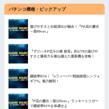
パチンコ機種・ピックアップ
遊びやすさと伝統演出が融合！『PA花の慶次
～裂99ver.』
『デジハネP北斗の拳 慈母』約1/79の遊びや
すさと爆発力を兼ね備えた最新機を攻略！
継続率81%！『eフィーバー戦姫絶唱シンフォ
ギア4』魅力解剖！
『P花の慶次～裂129ver.』ラッキートリガー
で継続率91%を体感せよ