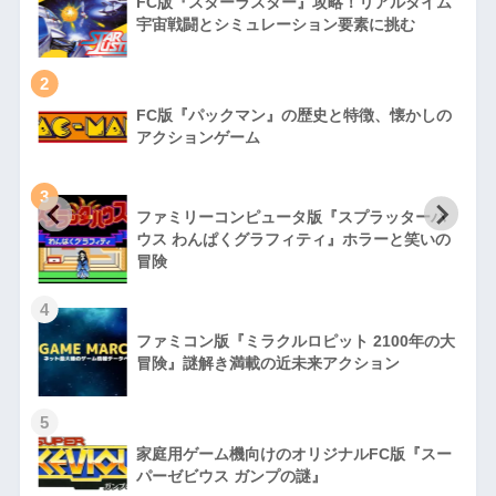
FC版『スターラスター』攻略！リアルタイム
宇宙戦闘とシミュレーション要素に挑む
2
FC版『パックマン』の歴史と特徴、懐かしの
アクションゲーム
3
ファミリーコンピュータ版『スプラッターハ
徹
ウス わんぱくグラフィティ』ホラーと笑いの
冒険
4
ファミコン版『ミラクルロピット 2100年の大
冒険』謎解き満載の近未来アクション
5
家庭用ゲーム機向けのオリジナルFC版『スー
パーゼビウス ガンプの謎』