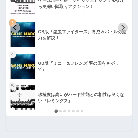
ゲームボーイ版『クイックス』シンプルなが
ら奥深い陣取りアクション！
3
GB版『昆虫ファイターズ』育成＆バトルの魅
力を解説！
4
GB版『ミニー＆フレンズ 夢の国をさがし
て』
5
移植度は高いがハード性能との相性は良くな
い『レミングス』