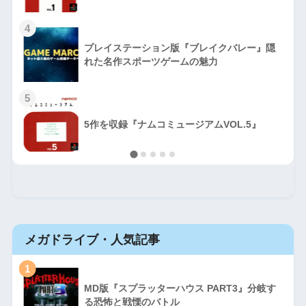
4
プレイステーション版『ブレイクバレー』隠
れた名作スポーツゲームの魅力
5
5作を収録『ナムコミュージアムVOL.5』
メガドライブ・人気記事
1
MD版『スプラッターハウス PART3』分岐す
る恐怖と戦慄のバトル