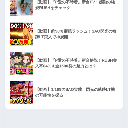
【動画】『P愛の不時着』新台PV！感動の純
愛RUSHをチェック
【動画】約90％継続ラッシュ！SAO閃光の軌
跡LT突入で神展開
【動画】『P愛の不時着』新台解説！RUSH突
入率84%＆全1500発の魅力とは？
【動画】1/199のSAO実践！閃光の軌跡LT機
の可能性を探る