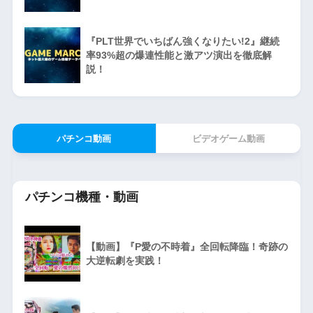
『PLT世界でいちばん強くなりたい!2』継続
率93%超の爆連性能と激アツ演出を徹底解
説！
パチンコ動画
ビデオゲーム動画
パチンコ機種・動画
【動画】『P愛の不時着』全回転降臨！奇跡の
大逆転劇を実践！