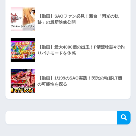
【動画】SAOファン必見！新台「閃光の軌
跡」の最新映像公開
【動画】最大4000個の出玉！P清流物語4で釣
りパチモードを体感
【動画】1/199のSAO実践！閃光の軌跡LT機
の可能性を探る