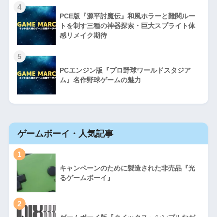
4
PCE版『源平討魔伝』和風ホラーと難関ルー
トを制す三種の神器探索・巨大スプライト体
感リメイク期待
5
PCエンジン版『プロ野球ワールドスタジア
ム』名作野球ゲームの魅力
ゲームボーイ・人気記事
1
キャンペーンのために製造された非売品『光
るゲームボーイ』
2