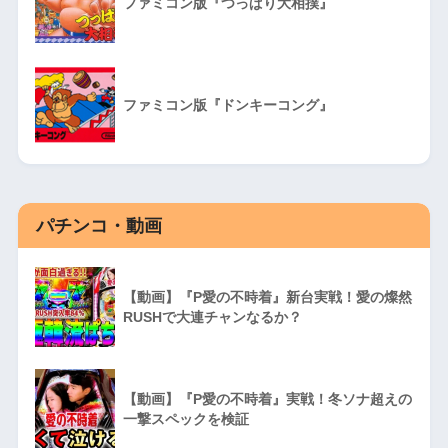
ファミコン版『つっぱり大相撲』
ファミコン版『ドンキーコング』
パチンコ・動画
【動画】『P愛の不時着』新台実戦！愛の燦然
RUSHで大連チャンなるか？
【動画】『P愛の不時着』実戦！冬ソナ超えの
一撃スペックを検証