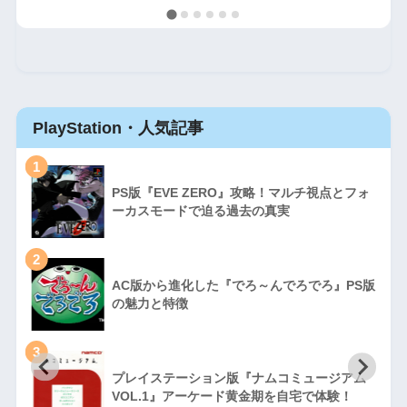
PlayStation・人気記事
1
PS版『EVE ZERO』攻略！マルチ視点とフォ
ーカスモードで迫る過去の真実
2
AC版から進化した『でろ～んでろでろ』PS版
の魅力と特徴
3
プレイステーション版『ナムコミュージアム
VOL.1』アーケード黄金期を自宅で体験！