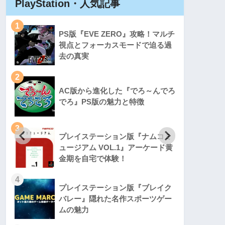
PlayStation・人気記事
Play
1
1
PS版『EVE ZERO』攻略！マルチ
視点とフォーカスモードで迫る過
去の真実
2
2
AC版から進化した『でろ～んでろ
でろ』PS版の魅力と特徴
3
3
プレイステーション版『ナムコミ
ュージアム VOL.1』アーケード黄
金期を自宅で体験！
4
4
プレイステーション版『ブレイク
バレー』隠れた名作スポーツゲー
ムの魅力