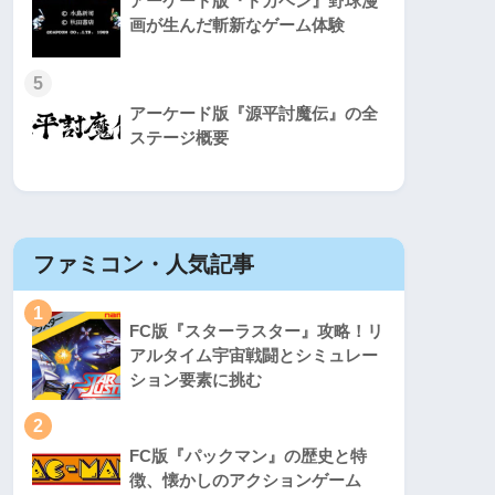
アーケード版『ドカベン』野球漫
画が生んだ斬新なゲーム体験
5
アーケード版『源平討魔伝』の全
ステージ概要
ファミコン・人気記事
スーパ
1
1
FC版『スターラスター』攻略！リ
アルタイム宇宙戦闘とシミュレー
ション要素に挑む
2
2
FC版『パックマン』の歴史と特
徴、懐かしのアクションゲーム