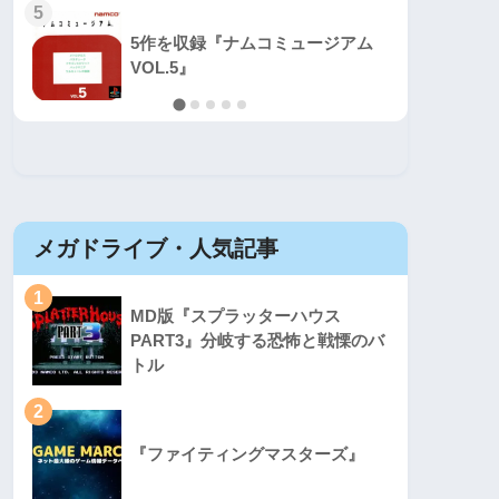
5
5
5作を収録『ナムコミュージアム
VOL.5』
メガドライブ・人気記事
セガマ
1
1
MD版『スプラッターハウス
PART3』分岐する恐怖と戦慄のバ
トル
2
2
『ファイティングマスターズ』